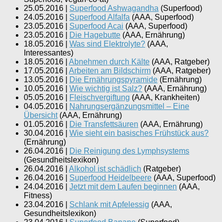
25.05.2016
|
Superfood Ashwagandha
(
Superfood
)
24.05.2016
|
Superfood Alfalfa
(
AAA, Superfood
)
23.05.2016
|
Superfood Acai
(
AAA, Superfood
)
23.05.2016
|
Die Hagebutte
(
AAA, Ernährung
)
18.05.2016
|
Was sind Elektrolyte?
(
AAA,
Interessantes
)
18.05.2016
|
Abnehmen durch Kälte
(
AAA, Ratgeber
)
17.05.2016
|
Arbeiten am Bildschirm
(
AAA, Ratgeber
)
13.05.2016
|
Die Ernährungspyramide
(
Ernährung
)
10.05.2016
|
Wie wichtig ist Salz?
(
AAA, Ernährung
)
05.05.2016
|
Fleischvergiftung
(
AAA, Krankheiten
)
04.05.2016
|
Nahrungsergänzungsmittel – Eine
Übersicht
(
AAA, Ernährung
)
01.05.2016
|
Die Transfettsäuren
(
AAA, Ernährung
)
30.04.2016
|
Wie sieht ein basisches Frühstück aus?
(
Ernährung
)
26.04.2016
|
Die Reinigung des Lymphsystems
(
Gesundheitslexikon
)
26.04.2016
|
Alkohol ist schädlich
(
Ratgeber
)
26.04.2016
|
Superfood Heidelbeere
(
AAA, Superfood
)
24.04.2016
|
Jetzt mit dem Laufen beginnen
(
AAA,
Fitness
)
23.04.2016
|
Schlank mit Apfelessig
(
AAA,
Gesundheitslexikon
)