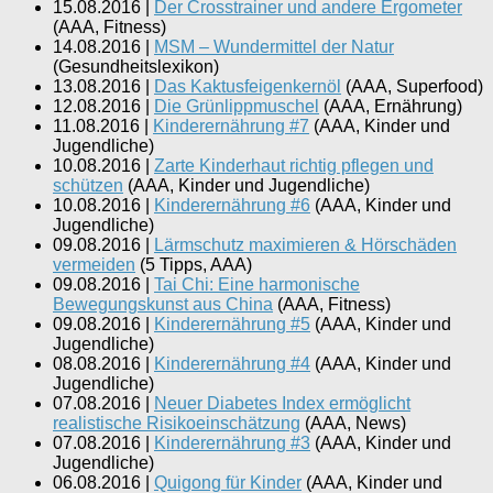
15.08.2016
|
Der Crosstrainer und andere Ergometer
(
AAA, Fitness
)
14.08.2016
|
MSM – Wundermittel der Natur
(
Gesundheitslexikon
)
13.08.2016
|
Das Kaktusfeigenkernöl
(
AAA, Superfood
)
12.08.2016
|
Die Grünlippmuschel
(
AAA, Ernährung
)
11.08.2016
|
Kinderernährung #7
(
AAA, Kinder und
Jugendliche
)
10.08.2016
|
Zarte Kinderhaut richtig pflegen und
schützen
(
AAA, Kinder und Jugendliche
)
10.08.2016
|
Kinderernährung #6
(
AAA, Kinder und
Jugendliche
)
09.08.2016
|
Lärmschutz maximieren & Hörschäden
vermeiden
(
5 Tipps, AAA
)
09.08.2016
|
Tai Chi: Eine harmonische
Bewegungskunst aus China
(
AAA, Fitness
)
09.08.2016
|
Kinderernährung #5
(
AAA, Kinder und
Jugendliche
)
08.08.2016
|
Kinderernährung #4
(
AAA, Kinder und
Jugendliche
)
07.08.2016
|
Neuer Diabetes Index ermöglicht
realistische Risikoeinschätzung
(
AAA, News
)
07.08.2016
|
Kinderernährung #3
(
AAA, Kinder und
Jugendliche
)
06.08.2016
|
Quigong für Kinder
(
AAA, Kinder und