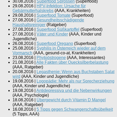
30.08.2016
|
Superfood Sprossen
(
Superfood
)
29.08.2016
|
HPV-Infektion: Ursache für
Gebärmutterhalskrebs
(
AAA, Krankheiten
)
29.08.2016
|
Superfood Tomate
(
Superfood
)
27.08.2016
|
Gesundheitsschädigende
Haushaltsreiniger
(
Ratgeber
)
27.08.2016
|
Superfood Süßkartoffel
(
Superfood
)
27.08.2016
|
Väter und Kinder
(
AAA, Kinder und
Jugendliche
)
26.08.2016
|
Superfood Oregano
(
Superfood
)
25.08.2016
|
Syphilis in Österreich wieder auf dem
Vormarsch
(
AAA, gesund-co-at, Krankheiten
)
23.08.2016
|
Phytoöstrogene
(
AAA, Interessantes
)
21.08.2016
|
Alle Fakten über Quecksilberbelastung
(
AAA, Ratgeber
)
20.08.2016
|
Legasthenie: Wenn aus Buchstaben Salat
wird
(
AAA, Kinder und Jugendliche
)
19.08.2016
|
Logopädie: Mehr als nur Sprecherziehung
(
AAA, Kinder und Jugendliche
)
19.08.2016
|
Antidepressiva und die Nebenwirkungen
(
AAA, Psychologie
)
18.08.2016
|
Übergewicht durch Vitamin D Mangel
(
AAA, Ratgeber
)
16.08.2016
|
5 Tipps gegen Schwangerschaftsübelkeit
(
5 Tipps, AAA
)