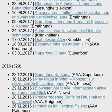
28.08.2017
|
Rheumatoide Arthritis – Diagnose und
Behandlung
(
Gesundheitslexikon
)
16.08.2017
|
Aminosäuren – hilfreich bei Muskelaufbau
und während der Wechseljahre
(
Ernährung
)
09.08.2017
|
Sprouting – der neue Trend mit Sprossen
& Keimen
(
Ernährung
)
24.07.2017
|
Arthrose – was tun wenn die Gelenke
schmerzen?
(
Krankheiten
)
17.07.2017
|
Diabetes im Alter
(
Krankheiten
)
18.03.2017
|
Essgewohnheiten ändern sich
(
AAA,
Ernährung
)
03.01.2017
|
Superfood Chaga
(
Superfood
)
2016
(
329
)
28.12.2016
|
Superfood Kurkuma
(
AAA, Superfood
)
30.11.2016
|
Krav Maga in Wien – Konzept zur
effizienten Selbstverteidigung
(
AAA, Fitness
)
29.11.2016
|
Biowetter Wien: Alle Informationen aktuell
und auf einen Blick
(
AAA, News
)
28.11.2016
|
Krebserregende Stoffe im Haushalt und
der Umwelt
(
AAA, Ratgeber
)
26.11.2016
|
Ursachen für Herzinsuffizienz
(
AAA,
Ratgeber
)