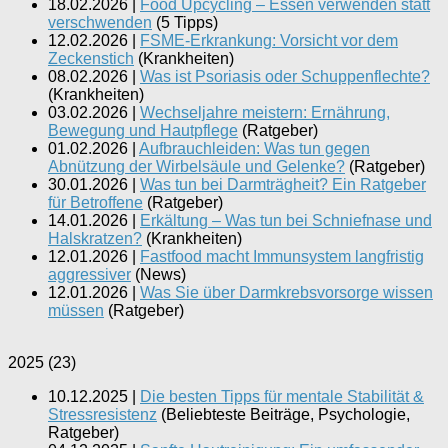
18.02.2026
|
Food Upcycling – Essen verwenden statt
verschwenden
(
5 Tipps
)
12.02.2026
|
FSME-Erkrankung: Vorsicht vor dem
Zeckenstich
(
Krankheiten
)
08.02.2026
|
Was ist Psoriasis oder Schuppenflechte?
(
Krankheiten
)
03.02.2026
|
Wechseljahre meistern: Ernährung,
Bewegung und Hautpflege
(
Ratgeber
)
01.02.2026
|
Aufbrauchleiden: Was tun gegen
Abnützung der Wirbelsäule und Gelenke?
(
Ratgeber
)
30.01.2026
|
Was tun bei Darmträgheit? Ein Ratgeber
für Betroffene
(
Ratgeber
)
14.01.2026
|
Erkältung – Was tun bei Schniefnase und
Halskratzen?
(
Krankheiten
)
12.01.2026
|
Fastfood macht Immunsystem langfristig
aggressiver
(
News
)
12.01.2026
|
Was Sie über Darmkrebsvorsorge wissen
müssen
(
Ratgeber
)
2025
(
23
)
10.12.2025
|
Die besten Tipps für mentale Stabilität &
Stressresistenz
(
Beliebteste Beiträge, Psychologie,
Ratgeber
)