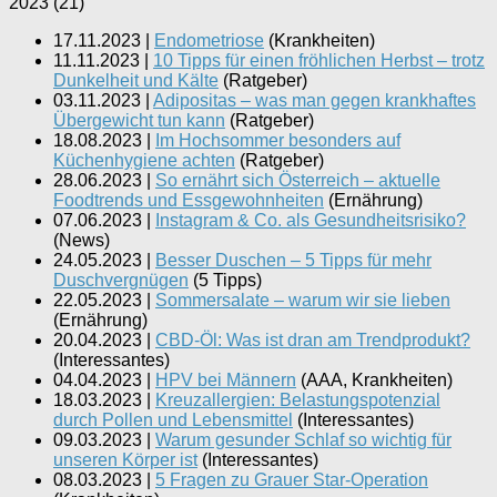
2023
(
21
)
17.11.2023
|
Endometriose
(
Krankheiten
)
11.11.2023
|
10 Tipps für einen fröhlichen Herbst – trotz
Dunkelheit und Kälte
(
Ratgeber
)
03.11.2023
|
Adipositas – was man gegen krankhaftes
Übergewicht tun kann
(
Ratgeber
)
18.08.2023
|
Im Hochsommer besonders auf
Küchenhygiene achten
(
Ratgeber
)
28.06.2023
|
So ernährt sich Österreich – aktuelle
Foodtrends und Essgewohnheiten
(
Ernährung
)
07.06.2023
|
Instagram & Co. als Gesundheitsrisiko?
(
News
)
24.05.2023
|
Besser Duschen – 5 Tipps für mehr
Duschvergnügen
(
5 Tipps
)
22.05.2023
|
Sommersalate – warum wir sie lieben
(
Ernährung
)
20.04.2023
|
CBD-Öl: Was ist dran am Trendprodukt?
(
Interessantes
)
04.04.2023
|
HPV bei Männern
(
AAA, Krankheiten
)
18.03.2023
|
Kreuzallergien: Belastungspotenzial
durch Pollen und Lebensmittel
(
Interessantes
)
09.03.2023
|
Warum gesunder Schlaf so wichtig für
unseren Körper ist
(
Interessantes
)
08.03.2023
|
5 Fragen zu Grauer Star-Operation