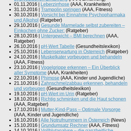
01.11.2016
|
Leberzirrhose
(
AAA, Krankheiten
)
31.10.2016
|
Trampolin springen
(
AAA, Fitness
)
30.10.2016
|
Vorsicht bei Einnahme Psychopharmaka
und Alkohol
(
Ratgeber
)
29.10.2016
|
Gesunde Marmelade selbst zubereiten –
Einkochen ohne Zucker:
(
Ratgeber
)
28.10.2016
|
Untergewicht – BMI berechnen
(
AAA,
Ratgeber
)
26.10.2016
|
pH-Wert Tabelle
(
Gesundheitslexikon
)
25.10.2016
|
Lebenserwartung in Österreich
(
Ratgeber
)
24.10.2016
|
Muskelkater vorbeugen und behandeln
(
AAA, Fitness
)
23.10.2016
|
Vogelgrippe erkennen – Ein Überblick
aller Symptome
(
AAA, Krankheiten
)
22.10.2016
|
Phimose
(
AAA, Kinder und Jugendliche
)
21.10.2016
|
Zahnschmelzabbau erkennen, behandeln
und vorbeugen
(
Gesundheitslexikon
)
19.10.2016
|
pH-Wert im Urin
(
Ratgeber
)
18.10.2016
|
Richtig schminken und die Haut schonen
(
AAA, Ratgeber
)
17.10.2016
|
Mutter-Kind-Pass – Optimale Vorsorge
(
AAA, Kinder und Jugendliche
)
16.10.2016
|
Alle Notrufnummern in Österreich
(
News
)
15.10.2016
|
Grundumsatz Rechner
(
AAA, Fitness
)
14.10.2016
|
Vollblutanalyse – die ganzheitliche