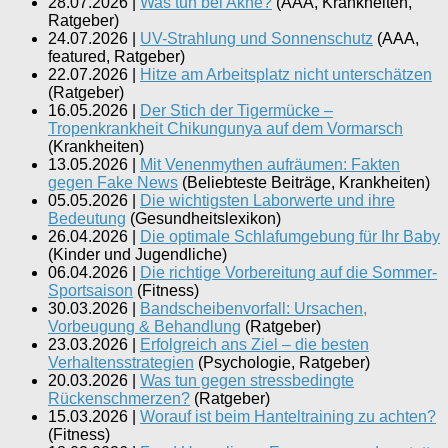
28.07.2026
|
Was tun bei Akne?
(
AAA, Krankheiten,
Ratgeber
)
24.07.2026
|
UV-Strahlung und Sonnenschutz
(
AAA,
featured, Ratgeber
)
22.07.2026
|
Hitze am Arbeitsplatz nicht unterschätzen
(
Ratgeber
)
16.05.2026
|
Der Stich der Tigermücke –
Tropenkrankheit Chikungunya auf dem Vormarsch
(
Krankheiten
)
13.05.2026
|
Mit Venenmythen aufräumen: Fakten
gegen Fake News
(
Beliebteste Beiträge, Krankheiten
)
05.05.2026
|
Die wichtigsten Laborwerte und ihre
Bedeutung
(
Gesundheitslexikon
)
26.04.2026
|
Die optimale Schlafumgebung für Ihr Baby
(
Kinder und Jugendliche
)
06.04.2026
|
Die richtige Vorbereitung auf die Sommer-
Sportsaison
(
Fitness
)
30.03.2026
|
Bandscheibenvorfall: Ursachen,
Vorbeugung & Behandlung
(
Ratgeber
)
23.03.2026
|
Erfolgreich ans Ziel – die besten
Verhaltensstrategien
(
Psychologie, Ratgeber
)
20.03.2026
|
Was tun gegen stressbedingte
Rückenschmerzen?
(
Ratgeber
)
15.03.2026
|
Worauf ist beim Hanteltraining zu achten?
(
Fitness
)