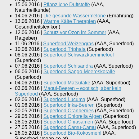
15.06.2016
|
Pflanzliche Duftstoffe
(
AAA,
Naturheilkunde
)
14.06.2016
|
Die gesunde Wassermelone
(
Ernährung
)
13.06.2016
|
Wärme Kälte Therapien
(
AAA,
Gesundheitslexikon
)
12.06.2016
|
Schutz vor Ozon im Sommer
(
AAA,
Ratgeber
)
11.06.2016
|
Superfood Weizengras
(
AAA, Superfood
)
10.06.2016
|
Superfood Triphala
(
Superfood
)
08.06.2016
|
Superfood Schwarzkuemmeloel
(
Superfood
)
07.06.2016
|
Superfood Schisandra
(
AAA, Superfood
)
06.06.2016
|
Superfood Sango-Meereskoralle
(
Superfood
)
04.06.2016
|
Superfood Matsutake
(
AAA, Superfood
)
03.06.2016
|
Maqui-Beeren – exotisch, aber kein
Superfood
(
AAA, Superfood
)
02.06.2016
|
Superfood Lucuma
(
AAA, Superfood
)
01.06.2016
|
Superfood Inka-Beeren
(
Superfood
)
30.05.2016
|
Superfood Cranberries
(
AAA, Superfood
)
29.05.2016
|
Superfood Chlorella Algen
(
Superfood
)
28.05.2016
|
Superfood Chiasamen
(
AAA, Superfood
)
27.05.2016
|
Superfood Camu-Camu
(
AAA, Superfood
)
26.05.2016
|
Superfood Bio-Kokosmehl
(
AAA,
Superfood, vegan-co-at
)