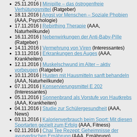
25.11.2016
|
Minipille – das östrogenfreie
Verhütungsmittel
(
Ratgeber
)
18.11.2016
|
Angst vor Menschen – Soziale Phobien
(
AAA, Psychologie
)
17.11.2016
|
Rebirthing Therapie
(
AAA,
Naturheilkunde
)
16.11.2016
|
Nebenwirkungen der Anti-Baby-Pille
(
Ratgeber
)
14.11.2016
|
Vermehrung von Viren
(
Interessantes
)
13.11.2016
|
Erkrankungen des Auges
(
AAA,
Krankheiten
)
12.11.2016
|
Muskelschwund im Alter – aktiv
vorbeugen
(
Ratgeber
)
10.11.2016
|
Husten mit Hausmitteln sanft behandeln
(
AAA, Naturheilkunde
)
07.11.2016
|
Konservierungsmittel E 202
(
Interessantes
)
05.11.2016
|
Sonnenbrand als Vorstufe von Hautkrebs
(
AAA, Krankheiten
)
04.11.2016
|
Studie zur Schülergesundheit
(
AAA,
News
)
03.11.2016
|
Kalorienverbrauch beim Sport: Mit diesen
Sportarten gezielt zum Erfolg
(
AAA, Fitness
)
02.11.2016
|
Chai Tee Rezept: Geheimnisse der
ayurvedischen Ernährung
(
AAA, Ernährung
)