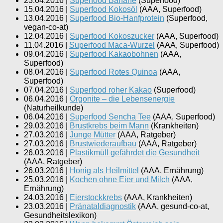
23.04.2016
|
Superfood Banane
(
Superfood
)
15.04.2016
|
Superfood Kokosöl
(
AAA, Superfood
)
13.04.2016
|
Superfood Bio-Hanfprotein
(
Superfood,
vegan-co-at
)
12.04.2016
|
Superfood Kokoszucker
(
AAA, Superfood
)
11.04.2016
|
Superfood Maca-Wurzel
(
AAA, Superfood
)
09.04.2016
|
Superfood Kakaobohnen
(
AAA,
Superfood
)
08.04.2016
|
Superfood Rotes Quinoa
(
AAA,
Superfood
)
07.04.2016
|
Superfood roher Kakao
(
Superfood
)
06.04.2016
|
Orgonite – die Lebensenergie
(
Naturheilkunde
)
06.04.2016
|
Superfood Sencha Tee
(
AAA, Superfood
)
29.03.2016
|
Brustkrebs beim Mann
(
Krankheiten
)
27.03.2016
|
Junge Mütter
(
AAA, Ratgeber
)
27.03.2016
|
Brustwiederaufbau
(
AAA, Ratgeber
)
26.03.2016
|
Plastikmüll gefährdet die Gesundheit
(
AAA, Ratgeber
)
26.03.2016
|
Honig als Heilmittel
(
AAA, Ernährung
)
25.03.2016
|
Kochen ohne Eier und Milch
(
AAA,
Ernährung
)
24.03.2016
|
Eierstockkrebs
(
AAA, Krankheiten
)
23.03.2016
|
Pränataldiagnostik
(
AAA, gesund-co-at,
Gesundheitslexikon
)