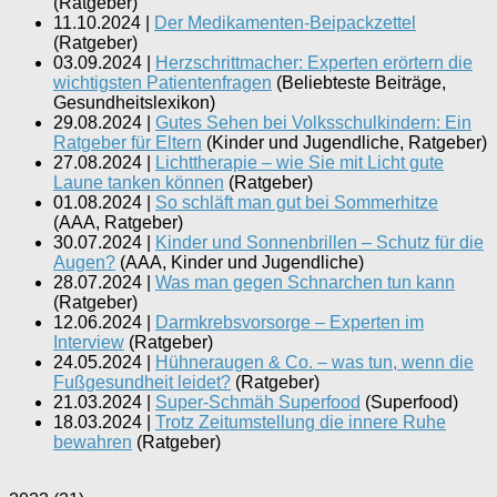
(
Ratgeber
)
11.10.2024
|
Der Medikamenten-Beipackzettel
(
Ratgeber
)
03.09.2024
|
Herzschrittmacher: Experten erörtern die
wichtigsten Patientenfragen
(
Beliebteste Beiträge,
Gesundheitslexikon
)
29.08.2024
|
Gutes Sehen bei Volksschulkindern: Ein
Ratgeber für Eltern
(
Kinder und Jugendliche, Ratgeber
)
27.08.2024
|
Lichttherapie – wie Sie mit Licht gute
Laune tanken können
(
Ratgeber
)
01.08.2024
|
So schläft man gut bei Sommerhitze
(
AAA, Ratgeber
)
30.07.2024
|
Kinder und Sonnenbrillen – Schutz für die
Augen?
(
AAA, Kinder und Jugendliche
)
28.07.2024
|
Was man gegen Schnarchen tun kann
(
Ratgeber
)
12.06.2024
|
Darmkrebsvorsorge – Experten im
Interview
(
Ratgeber
)
24.05.2024
|
Hühneraugen & Co. – was tun, wenn die
Fußgesundheit leidet?
(
Ratgeber
)
21.03.2024
|
Super-Schmäh Superfood
(
Superfood
)
18.03.2024
|
Trotz Zeitumstellung die innere Ruhe
bewahren
(
Ratgeber
)