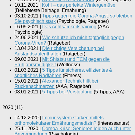
10.11.2021
|
Kohl – das perfekte Wintergemüse
(
Beliebteste Beiträge, Ernährung
)
03.10.2021
|
Tipps gegen die Corona-Angst: so bleiben
Sie psychisch stark
(
Psychologie, Ratgeber
)
16.09.2021
|
Das Achtsamkeitstraining
(
AAA,
Psychologie
)
24.06.2021
|
Wie schütze ich mich tagtäglich gegen
Corona-Viren?
(
Ratgeber
)
13.04.2021
|
Die richtige Versicherung bei
Auslandsaufenthalten
(
Ratgeber
)
09.03.2021
|
Mit Shiatsu und TCM gegen die
Frühjahrsmüdigkeit
(
Wellness
)
01.03.2021
|
5 Tipps für sicheres, effizientes &
sportliches Radfahren
(
Fitness
)
15.01.2021
|
Alexander Technik hilft bei
Rückenschmerzen
(
AAA, Ratgeber
)
08.01.2021
|
5 Tipps bei Verstopfung
(
5 Tipps, AAA
)
2020
(
11
)
14.12.2020
|
Immunsystem stärken mittels
orthomolekularer Ernährungsmedizin?
(
Interessantes
)
25.11.2020
|
Cornoa-Krise: Senioren leiden auch unter
Bevormundung
(
Psychologie
)