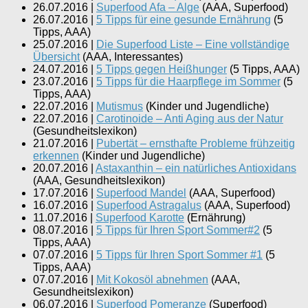
26.07.2016
|
Superfood Afa – Alge
(
AAA, Superfood
)
26.07.2016
|
5 Tipps für eine gesunde Ernährung
(
5
Tipps, AAA
)
25.07.2016
|
Die Superfood Liste – Eine vollständige
Übersicht
(
AAA, Interessantes
)
24.07.2016
|
5 Tipps gegen Heißhunger
(
5 Tipps, AAA
)
23.07.2016
|
5 Tipps für die Haarpflege im Sommer
(
5
Tipps, AAA
)
22.07.2016
|
Mutismus
(
Kinder und Jugendliche
)
22.07.2016
|
Carotinoide – Anti Aging aus der Natur
(
Gesundheitslexikon
)
21.07.2016
|
Pubertät – ernsthafte Probleme frühzeitig
erkennen
(
Kinder und Jugendliche
)
20.07.2016
|
Astaxanthin – ein natürliches Antioxidans
(
AAA, Gesundheitslexikon
)
17.07.2016
|
Superfood Mandel
(
AAA, Superfood
)
16.07.2016
|
Superfood Astragalus
(
AAA, Superfood
)
11.07.2016
|
Superfood Karotte
(
Ernährung
)
08.07.2016
|
5 Tipps für Ihren Sport Sommer#2
(
5
Tipps, AAA
)
07.07.2016
|
5 Tipps für Ihren Sport Sommer #1
(
5
Tipps, AAA
)
07.07.2016
|
Mit Kokosöl abnehmen
(
AAA,
Gesundheitslexikon
)
06.07.2016
|
Superfood Pomeranze
(
Superfood
)