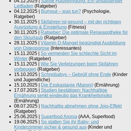
04.12.2025
|
Sanfte Hautreinigung: Ein umfassender
Leitfaden
(
Ratgeber
)
04.12.2025
|
Burnout – was tun?
(
Psychologie,
Ratgeber
)
30.11.2025
|
Skifahren ist gesund – mit der richtigen
Ausrüstung & Einstellung
(
Fitness
)
30.11.2025
|
Ratgeber: Die optimale Reiseapotheke für
den Skiurlaub
(
Ratgeber
)
28.11.2025
|
Vitamin D-Mangel begünstigt Ausbildung
von Osteoporose
(
Interessantes
)
15.11.2025
|
So vermeiden Sie schlechte Sicht im
Winter
(
Ratgeber
)
15.11.2025
|
Wie Sie Verletzungen beim Skifahren
vorbeugen
(
Ratgeber
)
15.10.2025
|
Schreibabys – Gebrüll ohne Ende
(
Kinder
und Jugendliche
)
15.10.2025
|
Die Esskastanie (Maroni)
(
Ernährung
)
17.07.2025
|
Studien bestätigen: Nachhaltige
Ernährung senkt eindeutig das Krankheitsrisiko
(
Ernährung
)
08.07.2025
|
Nachhaltig abnehmen ohne Jojo-Effekt
(
Ratgeber
)
25.06.2025
|
Superfood Aronia
(
AAA, Superfood
)
19.06.2025
|
So statten Sie ihr Baby- und
Kinderzimmer sicher & gesund aus
(
Kinder und