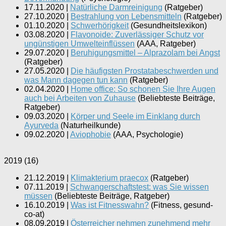
17.11.2020
|
Natürliche Darmreinigung
(
Ratgeber
)
27.10.2020
|
Bestrahlung von Lebensmitteln
(
Ratgeber
)
01.10.2020
|
Schwerhörigkeit
(
Gesundheitslexikon
)
03.08.2020
|
Flavonoide: Zuverlässiger Schutz vor
ungünstigen Umwelteinflüssen
(
AAA, Ratgeber
)
29.07.2020
|
Beruhigungsmittel – Alprazolam bei Angst
(
Ratgeber
)
27.05.2020
|
Die häufigsten Prostatabeschwerden und
was Mann dagegen tun kann
(
Ratgeber
)
02.04.2020
|
Home office: So schonen Sie Ihre Augen
auch bei Arbeiten von Zuhause
(
Beliebteste Beiträge,
Ratgeber
)
09.03.2020
|
Körper und Seele im Einklang durch
Ayurveda
(
Naturheilkunde
)
09.02.2020
|
Aviophobie
(
AAA, Psychologie
)
2019
(
16
)
21.12.2019
|
Klimakterium praecox
(
Ratgeber
)
07.11.2019
|
Schwangerschaftstest: was Sie wissen
müssen
(
Beliebteste Beiträge, Ratgeber
)
16.10.2019
|
Was ist Fitnesswahn?
(
Fitness, gesund-
co-at
)
08.09.2019
|
Österreicher nehmen zunehmend mehr