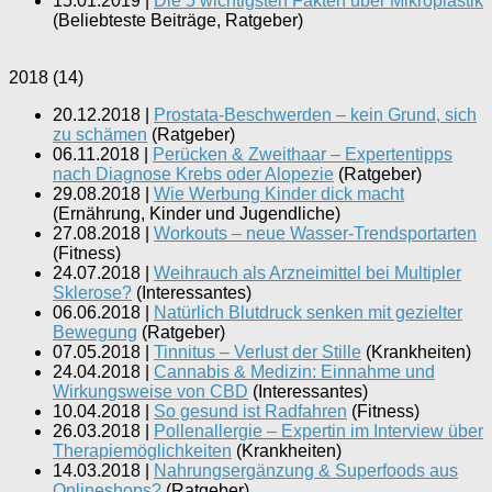
15.01.2019
|
Die 5 wichtigsten Fakten über Mikroplastik
(
Beliebteste Beiträge, Ratgeber
)
2018
(
14
)
20.12.2018
|
Prostata-Beschwerden – kein Grund, sich
zu schämen
(
Ratgeber
)
06.11.2018
|
Perücken & Zweithaar – Expertentipps
nach Diagnose Krebs oder Alopezie
(
Ratgeber
)
29.08.2018
|
Wie Werbung Kinder dick macht
(
Ernährung, Kinder und Jugendliche
)
27.08.2018
|
Workouts – neue Wasser-Trendsportarten
(
Fitness
)
24.07.2018
|
Weihrauch als Arzneimittel bei Multipler
Sklerose?
(
Interessantes
)
06.06.2018
|
Natürlich Blutdruck senken mit gezielter
Bewegung
(
Ratgeber
)
07.05.2018
|
Tinnitus – Verlust der Stille
(
Krankheiten
)
24.04.2018
|
Cannabis & Medizin: Einnahme und
Wirkungsweise von CBD
(
Interessantes
)
10.04.2018
|
So gesund ist Radfahren
(
Fitness
)
26.03.2018
|
Pollenallergie – Expertin im Interview über
Therapiemöglichkeiten
(
Krankheiten
)
14.03.2018
|
Nahrungsergänzung & Superfoods aus
Onlineshops?
(
Ratgeber
)