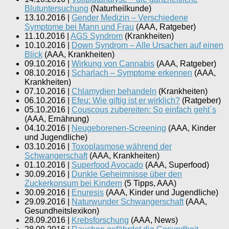
Blutuntersuchung
(
Naturheilkunde
)
13.10.2016
|
Gender Medizin – Verschiedene
Symptome bei Mann und Frau
(
AAA, Ratgeber
)
11.10.2016
|
AGS Syndrom
(
Krankheiten
)
10.10.2016
|
Down Syndrom – Alle Ursachen auf einen
Blick
(
AAA, Krankheiten
)
09.10.2016
|
Wirkung von Cannabis
(
AAA, Ratgeber
)
08.10.2016
|
Scharlach – Symptome erkennen
(
AAA,
Krankheiten
)
07.10.2016
|
Chlamydien behandeln
(
Krankheiten
)
06.10.2016
|
Efeu: Wie giftig ist er wirklich?
(
Ratgeber
)
05.10.2016
|
Couscous zubereiten: So einfach geht´s
(
AAA, Ernährung
)
04.10.2016
|
Neugeborenen-Screening
(
AAA, Kinder
und Jugendliche
)
03.10.2016
|
Toxoplasmose während der
Schwangerschaft
(
AAA, Krankheiten
)
01.10.2016
|
Superfood Avocado
(
AAA, Superfood
)
30.09.2016
|
Dunkle Geheimnisse über den
Zuckerkonsum bei Kindern
(
5 Tipps, AAA
)
30.09.2016
|
Enuresis
(
AAA, Kinder und Jugendliche
)
29.09.2016
|
Naturwunder Schwangerschaft
(
AAA,
Gesundheitslexikon
)
28.09.2016
|
Krebsforschung
(
AAA, News
)