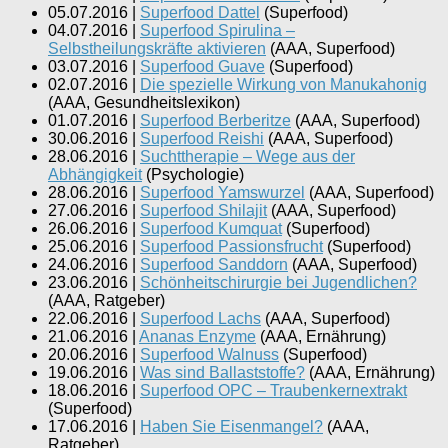
05.07.2016
|
Superfood Dattel
(
Superfood
)
04.07.2016
|
Superfood Spirulina –
Selbstheilungskräfte aktivieren
(
AAA, Superfood
)
03.07.2016
|
Superfood Guave
(
Superfood
)
02.07.2016
|
Die spezielle Wirkung von Manukahonig
(
AAA, Gesundheitslexikon
)
01.07.2016
|
Superfood Berberitze
(
AAA, Superfood
)
30.06.2016
|
Superfood Reishi
(
AAA, Superfood
)
28.06.2016
|
Suchttherapie – Wege aus der
Abhängigkeit
(
Psychologie
)
28.06.2016
|
Superfood Yamswurzel
(
AAA, Superfood
)
27.06.2016
|
Superfood Shilajit
(
AAA, Superfood
)
26.06.2016
|
Superfood Kumquat
(
Superfood
)
25.06.2016
|
Superfood Passionsfrucht
(
Superfood
)
24.06.2016
|
Superfood Sanddorn
(
AAA, Superfood
)
23.06.2016
|
Schönheitschirurgie bei Jugendlichen?
(
AAA, Ratgeber
)
22.06.2016
|
Superfood Lachs
(
AAA, Superfood
)
21.06.2016
|
Ananas Enzyme
(
AAA, Ernährung
)
20.06.2016
|
Superfood Walnuss
(
Superfood
)
19.06.2016
|
Was sind Ballaststoffe?
(
AAA, Ernährung
)
18.06.2016
|
Superfood OPC – Traubenkernextrakt
(
Superfood
)
17.06.2016
|
Haben Sie Eisenmangel?
(
AAA,
Ratgeber
)