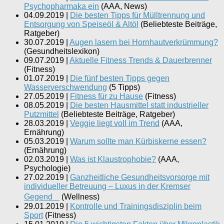
Psychopharmaka ein
(
AAA, News
)
04.09.2019
|
Die besten Tipps für Mülltrennung und
Entsorgung von Speiseöl & Altöl
(
Beliebteste Beiträge,
Ratgeber
)
30.07.2019
|
Augen lasern bei Hornhautverkrümmung?
(
Gesundheitslexikon
)
09.07.2019
|
Aktuelle Fitness Trends & Dauerbrenner
(
Fitness
)
01.07.2019
|
Die fünf besten Tipps gegen
Wasserverschwendung
(
5 Tipps
)
27.05.2019
|
Fitness für zu Hause
(
Fitness
)
08.05.2019
|
Die besten Hausmittel statt industrieller
Putzmittel
(
Beliebteste Beiträge, Ratgeber
)
28.03.2019
|
Veggie liegt voll im Trend
(
AAA,
Ernährung
)
05.03.2019
|
Warum sollte man Kürbiskerne essen?
(
Ernährung
)
02.03.2019
|
Was ist Klaustrophobie?
(
AAA,
Psychologie
)
27.02.2019
|
Ganzheitliche Gesundheitsvorsorge mit
individueller Betreuung – Luxus in der Kremser
Gegend
(
Wellness
)
29.01.2019
|
Kontrolle und Trainingsdisziplin beim
Sport
(
Fitness
)