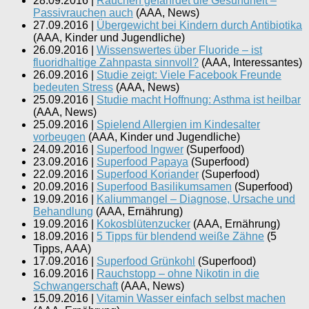
28.09.2016
|
Rauchen gefährdet die Gesundheit –
Passivrauchen auch
(
AAA, News
)
27.09.2016
|
Übergewicht bei Kindern durch Antibiotika
(
AAA, Kinder und Jugendliche
)
26.09.2016
|
Wissenswertes über Fluoride – ist
fluoridhaltige Zahnpasta sinnvoll?
(
AAA, Interessantes
)
26.09.2016
|
Studie zeigt: Viele Facebook Freunde
bedeuten Stress
(
AAA, News
)
25.09.2016
|
Studie macht Hoffnung: Asthma ist heilbar
(
AAA, News
)
25.09.2016
|
Spielend Allergien im Kindesalter
vorbeugen
(
AAA, Kinder und Jugendliche
)
24.09.2016
|
Superfood Ingwer
(
Superfood
)
23.09.2016
|
Superfood Papaya
(
Superfood
)
22.09.2016
|
Superfood Koriander
(
Superfood
)
20.09.2016
|
Superfood Basilikumsamen
(
Superfood
)
19.09.2016
|
Kaliummangel – Diagnose, Ursache und
Behandlung
(
AAA, Ernährung
)
19.09.2016
|
Kokosblütenzucker
(
AAA, Ernährung
)
18.09.2016
|
5 Tipps für blendend weiße Zähne
(
5
Tipps, AAA
)
17.09.2016
|
Superfood Grünkohl
(
Superfood
)
16.09.2016
|
Rauchstopp – ohne Nikotin in die
Schwangerschaft
(
AAA, News
)
15.09.2016
|
Vitamin Wasser einfach selbst machen