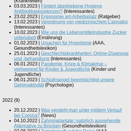
(
Krankheiten
)
03.03.2023
|
Fördert übertriebene Hygiene
Antibiotikaresistenzen?
(
Interessantes
)
23.02.2023
|
Ergonomie am Arbeitsplatz
(
Ratgeber
)
13.02.2023
|
Verordnung von medizinischem Cannabis
(
Interessantes
)
10.02.2023
|
Wie uns die Lebensmittelindustrie Zucker
unterjubelt
(
Ernährung
)
01.02.2023
|
Ursachen für Hypertonie
(
AAA,
Gesundheitslexikon
)
25.01.2023
|
Geschlechtskrankheiten: Online-Diagnose
und -behandlung
(
Interessantes
)
06.01.2023
|
Pandemie, Krieg & Klimakrise –
verheerend für Kinder & Jugendliche
(
Kinder und
Jugendliche
)
06.01.2023
|
Schlafmangel beeinträchtigt unsere
Gehirnaktivität
(
Psychologie
)
2022
(
9
)
20.12.2022
|
Was versteht man unter mildem Verlauf
bei Corona?
(
News
)
04.10.2022
|
Zahnimplantate: natürlich aussehende
Alternative zu Brücken
(
Gesundheitslexikon
)