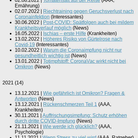
02.08.2022
|
Tomatensaft auf der Reise
(
AAA,
Ernährung
)
02.07.2022
|
Riechtraining gegen Geruchsverlust nach
Coronainfektion
(
Interessantes
)
30.06.2022
|
Post-COVID: Spätfolgen auch bei mildem
Krankheitsverlauf möglich
(
News
)
16.05.2022
|
Ischias – erste Hilfe
(
Krankheiten
)
13.02.2022
|
Höheres Risiko von Gürtelrose nach
Covid-19
(
Interessantes
)
10.02.2022
|
Warum die Coronaimpfung nicht nur
gesundheitlich wichtig ist
(
News
)
13.01.2022
|
Totimpfstoff: CoronaVac wirkt nicht bei
Omikron
(
News
)
2021
(
14
)
13.12.2021
|
Wie gefährlich ist Omikron? Fragen &
Antworten
(
News
)
13.12.2021
|
Rückenschmerzen Teil 1
(
AAA,
Krankheiten
)
30.11.2021
|
Auffrischungsimpfung: Schutz erhöhen
durch dritte COVID-Impfung
(
News
)
21.11.2021
|
Wie werde ich glücklich?
(
AAA,
Psychologie
)
11.11.2021
|
Wenn Stress zu viel wird
(
AAA, Ratgeber
)