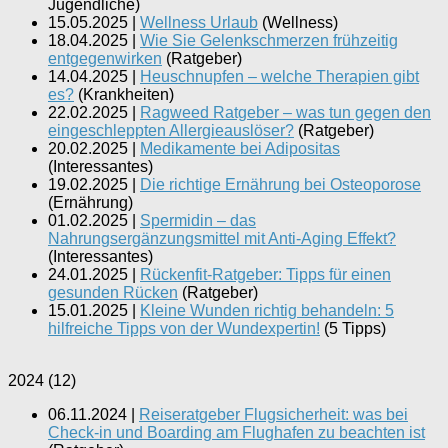
Jugendliche
)
15.05.2025
|
Wellness Urlaub
(
Wellness
)
18.04.2025
|
Wie Sie Gelenkschmerzen frühzeitig
entgegenwirken
(
Ratgeber
)
14.04.2025
|
Heuschnupfen – welche Therapien gibt
es?
(
Krankheiten
)
22.02.2025
|
Ragweed Ratgeber – was tun gegen den
eingeschleppten Allergieauslöser?
(
Ratgeber
)
20.02.2025
|
Medikamente bei Adipositas
(
Interessantes
)
19.02.2025
|
Die richtige Ernährung bei Osteoporose
(
Ernährung
)
01.02.2025
|
Spermidin – das
Nahrungsergänzungsmittel mit Anti-Aging Effekt?
(
Interessantes
)
24.01.2025
|
Rückenfit-Ratgeber: Tipps für einen
gesunden Rücken
(
Ratgeber
)
15.01.2025
|
Kleine Wunden richtig behandeln: 5
hilfreiche Tipps von der Wundexpertin!
(
5 Tipps
)
2024
(
12
)
06.11.2024
|
Reiseratgeber Flugsicherheit: was bei
Check-in und Boarding am Flughafen zu beachten ist