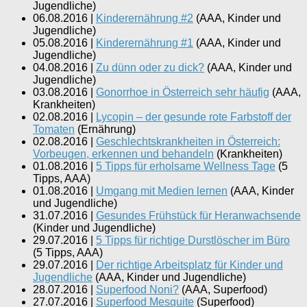
Jugendliche
)
06.08.2016
|
Kinderernährung #2
(
AAA, Kinder und
Jugendliche
)
05.08.2016
|
Kinderernährung #1
(
AAA, Kinder und
Jugendliche
)
04.08.2016
|
Zu dünn oder zu dick?
(
AAA, Kinder und
Jugendliche
)
03.08.2016
|
Gonorrhoe in Österreich sehr häufig
(
AAA,
Krankheiten
)
02.08.2016
|
Lycopin – der gesunde rote Farbstoff der
Tomaten
(
Ernährung
)
02.08.2016
|
Geschlechtskrankheiten in Österreich:
Vorbeugen, erkennen und behandeln
(
Krankheiten
)
01.08.2016
|
5 Tipps für erholsame Wellness Tage
(
5
Tipps, AAA
)
01.08.2016
|
Umgang mit Medien lernen
(
AAA, Kinder
und Jugendliche
)
31.07.2016
|
Gesundes Frühstück für Heranwachsende
(
Kinder und Jugendliche
)
29.07.2016
|
5 Tipps für richtige Durstlöscher im Büro
(
5 Tipps, AAA
)
29.07.2016
|
Der richtige Arbeitsplatz für Kinder und
Jugendliche
(
AAA, Kinder und Jugendliche
)
28.07.2016
|
Superfood Noni?
(
AAA, Superfood
)
27.07.2016
|
Superfood Mesquite
(
Superfood
)