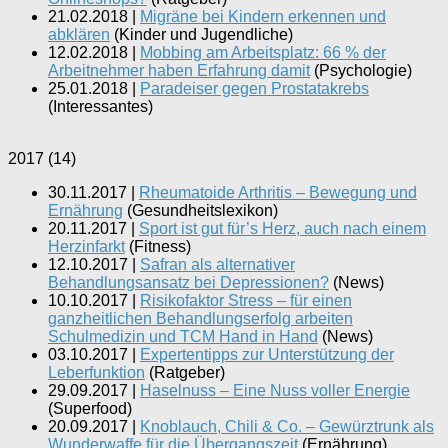
21.02.2018
|
Migräne bei Kindern erkennen und
abklären
(
Kinder und Jugendliche
)
12.02.2018
|
Mobbing am Arbeitsplatz: 66 % der
Arbeitnehmer haben Erfahrung damit
(
Psychologie
)
25.01.2018
|
Paradeiser gegen Prostatakrebs
(
Interessantes
)
2017
(
14
)
30.11.2017
|
Rheumatoide Arthritis – Bewegung und
Ernährung
(
Gesundheitslexikon
)
20.11.2017
|
Sport ist gut für’s Herz, auch nach einem
Herzinfarkt
(
Fitness
)
12.10.2017
|
Safran als alternativer
Behandlungsansatz bei Depressionen?
(
News
)
10.10.2017
|
Risikofaktor Stress – für einen
ganzheitlichen Behandlungserfolg arbeiten
Schulmedizin und TCM Hand in Hand
(
News
)
03.10.2017
|
Expertentipps zur Unterstützung der
Leberfunktion
(
Ratgeber
)
29.09.2017
|
Haselnuss – Eine Nuss voller Energie
(
Superfood
)
20.09.2017
|
Knoblauch, Chili & Co. – Gewürztrunk als
Wunderwaffe für die Übergangszeit
(
Ernährung
)