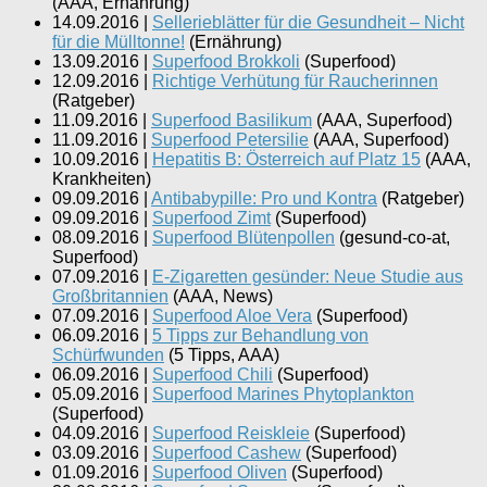
(
AAA, Ernährung
)
14.09.2016
|
Sellerieblätter für die Gesundheit – Nicht
für die Mülltonne!
(
Ernährung
)
13.09.2016
|
Superfood Brokkoli
(
Superfood
)
12.09.2016
|
Richtige Verhütung für Raucherinnen
(
Ratgeber
)
11.09.2016
|
Superfood Basilikum
(
AAA, Superfood
)
11.09.2016
|
Superfood Petersilie
(
AAA, Superfood
)
10.09.2016
|
Hepatitis B: Österreich auf Platz 15
(
AAA,
Krankheiten
)
09.09.2016
|
Antibabypille: Pro und Kontra
(
Ratgeber
)
09.09.2016
|
Superfood Zimt
(
Superfood
)
08.09.2016
|
Superfood Blütenpollen
(
gesund-co-at,
Superfood
)
07.09.2016
|
E-Zigaretten gesünder: Neue Studie aus
Großbritannien
(
AAA, News
)
07.09.2016
|
Superfood Aloe Vera
(
Superfood
)
06.09.2016
|
5 Tipps zur Behandlung von
Schürfwunden
(
5 Tipps, AAA
)
06.09.2016
|
Superfood Chili
(
Superfood
)
05.09.2016
|
Superfood Marines Phytoplankton
(
Superfood
)
04.09.2016
|
Superfood Reiskleie
(
Superfood
)
03.09.2016
|
Superfood Cashew
(
Superfood
)
01.09.2016
|
Superfood Oliven
(
Superfood
)