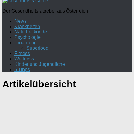
Der Gesundheitsratgeber aus Österreich
News
Krankheiten
Naturheilkunde
Psychologie
Ernährung
Superfood
Fitness
Wellness
Kinder und Jugendliche
5 Tipps
Artikelübersicht