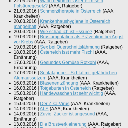
22.03.2016
|
Wann bekommt Österreich sein
Folsäuregesetz?
(
AAA, Ratgeber
)
21.03.2016
|
Schmerztherapie in Österreich
(
AAA,
Krankheiten
)
20.03.2016
|
Krankenhaushygiene in Österreich
mangelhaft
(
AAA, Ratgeber
)
20.03.2016
|
Wie schädlich ist Essure?
(
Ratgeber
)
19.03.2016
|
Brustamputation als Prävention bei Angst
vor Krebs
(
AAA, Ratgeber
)
19.03.2016
|
Sex bei Querschnittslähmung
(
Ratgeber
)
18.03.2016
|
Österreich isst mehr Fisch!
(
AAA,
Ernährung
)
17.03.2016
|
Gesundes Gemüse Rotkohl
(
AAA,
Ernährung
)
17.03.2016
|
Schlafapnoe – Schlaf mit gefährlichen
Atemaussetzern
(
AAA, Krankheiten
)
16.03.2016
|
Blasenentzündung
(
AAA, Krankheiten
)
16.03.2016
|
Totgeburten in Österreich
(
Ratgeber
)
15.03.2016
|
Händewaschen ist sehr wichtig
(
AAA,
Ratgeber
)
15.03.2016
|
Der Zika-Virus
(
AAA, Krankheiten
)
14.03.2016
|
ALS
(
AAA, Krankheiten
)
14.03.2016
|
Zuviel Zucker ist ungesund
(
AAA,
Ernährung
)
13.03.2016
|
Die Brustverkleinerung
(
AAA, Ratgeber
)