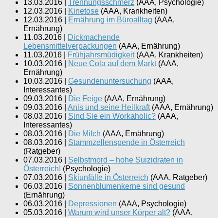
13.03.2016
|
Trennungsschmerz
(
AAA, Psychologie
)
12.03.2016
|
Kinetose
(
AAA, Krankheiten
)
12.03.2016
|
Ernährung im Büroalltag
(
AAA,
Ernährung
)
11.03.2016
|
Dickmachende
Lebensmittelverpackungen
(
AAA, Ernährung
)
11.03.2016
|
Frühjahrsmüdigkeit
(
AAA, Krankheiten
)
10.03.2016
|
Neue Cola auf dem Markt
(
AAA,
Ernährung
)
10.03.2016
|
Gesundenuntersuchung
(
AAA,
Interessantes
)
09.03.2016
|
Die Feige
(
AAA, Ernährung
)
09.03.2016
|
Anis und seine Heilkraft
(
AAA, Ernährung
)
08.03.2016
|
Sind Sie ein Workaholic?
(
AAA,
Interessantes
)
08.03.2016
|
Die Milch
(
AAA, Ernährung
)
08.03.2016
|
Stammzellenspende in Österreich
(
Ratgeber
)
07.03.2016
|
Selbstmord – hohe Suizidraten in
Österreich!
(
Psychologie
)
07.03.2016
|
Skiunfälle in Österreich
(
AAA, Ratgeber
)
06.03.2016
|
Sonnenblumenkerne sind gesund
(
Ernährung
)
06.03.2016
|
Depressionen
(
AAA, Psychologie
)
05.03.2016
|
Warum wird unser Körper alt?
(
AAA,