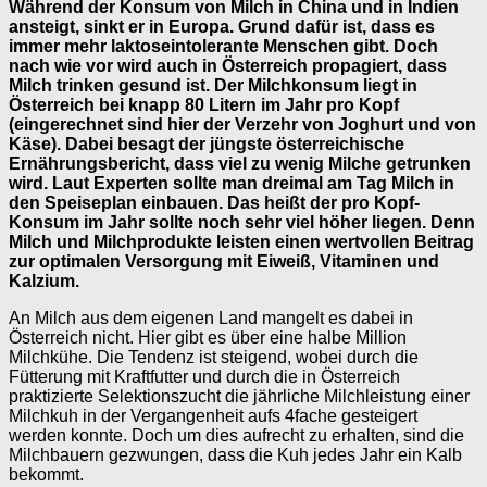
Während der Konsum von Milch in China und in Indien
ansteigt, sinkt er in Europa. Grund dafür ist, dass es
immer mehr laktoseintolerante Menschen gibt. Doch
nach wie vor wird auch in Österreich propagiert, dass
Milch trinken gesund ist. Der Milchkonsum liegt in
Österreich bei knapp 80 Litern im Jahr pro Kopf
(eingerechnet sind hier der Verzehr von Joghurt und von
Käse). Dabei besagt der jüngste österreichische
Ernährungsbericht, dass viel zu wenig Milche getrunken
wird. Laut Experten sollte man dreimal am Tag Milch in
den Speiseplan einbauen. Das heißt der pro Kopf-
Konsum im Jahr sollte noch sehr viel höher liegen. Denn
Milch und Milchprodukte leisten einen wertvollen Beitrag
zur optimalen Versorgung mit Eiweiß, Vitaminen und
Kalzium.
An Milch aus dem eigenen Land mangelt es dabei in
Österreich nicht. Hier gibt es über eine halbe Million
Milchkühe. Die Tendenz ist steigend, wobei durch die
Fütterung mit Kraftfutter und durch die in Österreich
praktizierte Selektionszucht die jährliche Milchleistung einer
Milchkuh in der Vergangenheit aufs 4fache gesteigert
werden konnte. Doch um dies aufrecht zu erhalten, sind die
Milchbauern gezwungen, dass die Kuh jedes Jahr ein Kalb
bekommt.