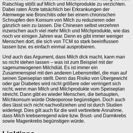
Ratschlag stößt auf Milch und Milchprodukte zu verzichten.
Dabei raten Ärzte tatsächlich bei Erkrankungen der
Atemwege wie Bronchitis oder bei einem chronischen
Schnupfen den Konsum von Milch zu reduzieren oder
gänzlich sein zu lassen. Die Chinesen selbst verzehren
inzwischen auch viel mehr Milch und Milchprodukte, wie das
noch vor einigen Jahren war. Denn es gibt immer weniger
Menschen dort, die sich von TCM so stark beeinflussen
lassen bzw. es einfach einmal ausprobieren.
Und auch das Argument, dass Milch dick macht, kann man
so nicht stehen lassen – was ist zum Beispiel mit der
sagenumwogenen Milchdiät. Es ist immer ein
Zusammenspiel mit den anderen Lebensmittel, die man auf
seinen Speiseplan stellt. Denn das Risiko von Übergewicht
oder gar Diabetes wird nicht größere oder verringert sich
nicht, wenn man Milch und Milchprodukte vom Speiseplan
streicht. Dann gibt es wieder Menschen, die behaupten,
Milchkonsum würde Osteoporose begünstigen. Doch auch
dies lässt sich nicht nachvollziehen und ist durch Studien
widerlegt. Dies gilt auch für die weit verbreitete Annahme,
dass Milch krebserregend wäre bzw. Brust- und Darmkrebs
sowie Magenkrebs begünstigen würde.