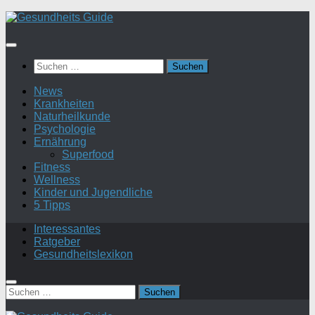
Suchen
nach:
News
Krankheiten
Naturheilkunde
Psychologie
Ernährung
Superfood
Fitness
Wellness
Kinder und Jugendliche
5 Tipps
Interessantes
Ratgeber
Gesundheitslexikon
Suchen
nach: