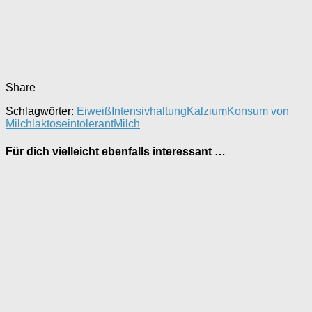
Share
Schlagwörter:
Eiweiß
Intensivhaltung
Kalzium
Konsum von
Milch
laktoseintolerant
Milch
Für dich vielleicht ebenfalls interessant …