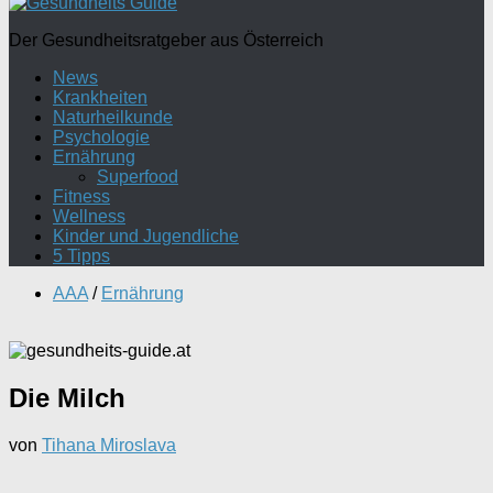
Der Gesundheitsratgeber aus Österreich
News
Krankheiten
Naturheilkunde
Psychologie
Ernährung
Superfood
Fitness
Wellness
Kinder und Jugendliche
5 Tipps
AAA
/
Ernährung
Die Milch
von
Tihana Miroslava