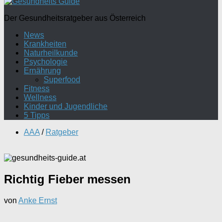
Der Gesundheitsratgeber aus Österreich
News
Krankheiten
Naturheilkunde
Psychologie
Ernährung
Superfood
Fitness
Wellness
Kinder und Jugendliche
5 Tipps
AAA
/
Ratgeber
Richtig Fieber messen
von
Anke Ernst