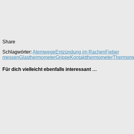
Share
Schlagwörter:
Atemwege
Entzündung im Rachen
Fieber
messen
Glasthermometer
Grippe
Kontaktthermometer
Thermome
Für dich vielleicht ebenfalls interessant …