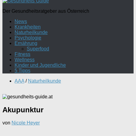
Der Gesundheitsratgeber aus Österreich
News
Krankheiten
Naturheilkunde
Psychologie
Ernährung
Superfood
Fitness
Wellness
Kinder und Jugendliche
5 Tipps
AAA
/
Naturheilkunde
Akupunktur
von
Nicole Heyer