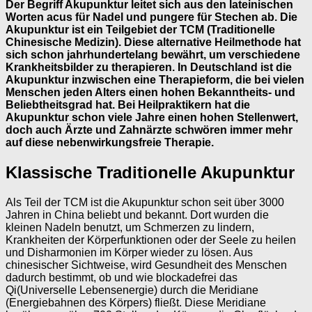
Der Begriff Akupunktur leitet sich aus den lateinischen
Worten acus für Nadel und pungere für Stechen ab. Die
Akupunktur ist ein Teilgebiet der TCM (Traditionelle
Chinesische Medizin). Diese alternative Heilmethode hat
sich schon jahrhundertelang bewährt, um verschiedene
Krankheitsbilder zu therapieren. In Deutschland ist die
Akupunktur inzwischen eine Therapieform, die bei vielen
Menschen jeden Alters einen hohen Bekanntheits- und
Beliebtheitsgrad hat. Bei Heilpraktikern hat die
Akupunktur schon viele Jahre einen hohen Stellenwert,
doch auch Ärzte und Zahnärzte schwören immer mehr
auf diese nebenwirkungsfreie Therapie.
Klassische Traditionelle Akupunktur
Als Teil der TCM ist die Akupunktur schon seit über 3000
Jahren in China beliebt und bekannt. Dort wurden die
kleinen Nadeln benutzt, um Schmerzen zu lindern,
Krankheiten der Körperfunktionen oder der Seele zu heilen
und Disharmonien im Körper wieder zu lösen. Aus
chinesischer Sichtweise, wird Gesundheit des Menschen
dadurch bestimmt, ob und wie blockadefrei das
Qi(Universelle Lebensenergie) durch die Meridiane
(Energiebahnen des Körpers) fließt. Diese Meridiane