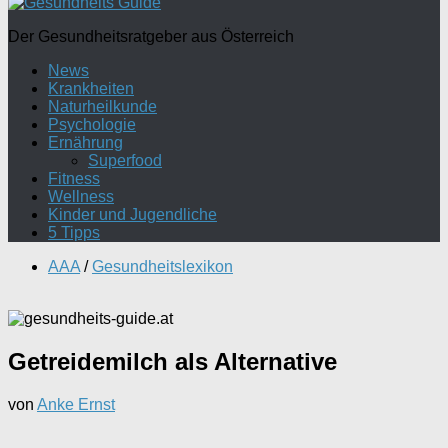
Der Gesundheitsratgeber aus Österreich
News
Krankheiten
Naturheilkunde
Psychologie
Ernährung
Superfood
Fitness
Wellness
Kinder und Jugendliche
5 Tipps
AAA
/
Gesundheitslexikon
Getreidemilch als Alternative
von
Anke Ernst