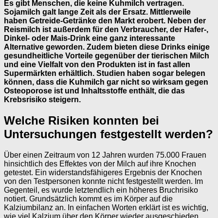
Es gibt Menschen, die keine Kuhmilch vertragen.
Sojamilch galt lange Zeit als der Ersatz. Mittlerweile
haben Getreide-Getränke den Markt erobert. Neben der
Reismilch ist außerdem für den Verbraucher, der Hafer-,
Dinkel- oder Mais-Drink eine ganz interessante
Alternative geworden. Zudem bieten diese Drinks einige
gesundheitliche Vorteile gegenüber der tierischen Milch
und eine Vielfalt von den Produkten ist in fast allen
Supermärkten erhältlich. Studien haben sogar belegen
können, dass die Kuhmilch gar nicht so wirksam gegen
Osteoporose ist und Inhaltsstoffe enthält, die das
Krebsrisiko steigern.
Welche Risiken konnten bei
Untersuchungen festgestellt werden?
Über einen Zeitraum von 12 Jahren wurden 75.000 Frauen
hinsichtlich des Effektes von der Milch auf ihre Knochen
getestet. Ein widerstandsfähigeres Ergebnis der Knochen
von den Testpersonen konnte nicht festgestellt werden. Im
Gegenteil, es wurde letztendlich ein höheres Bruchrisiko
notiert. Grundsätzlich kommt es im Körper auf die
Kalziumbilanz an. In einfachen Worten erklärt ist es wichtig,
wie viel Kalzium über den Körper wieder ausgeschieden