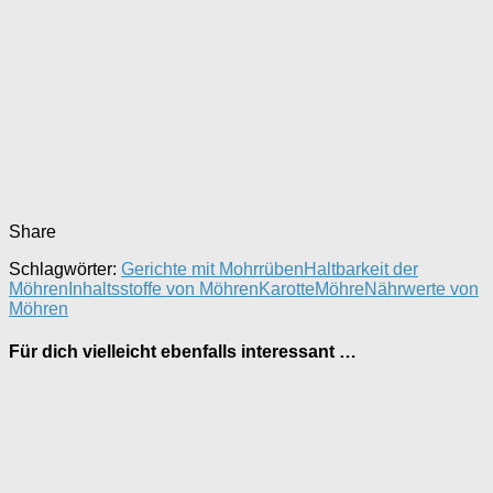
Share
Schlagwörter:
Gerichte mit Mohrrüben
Haltbarkeit der
Möhren
Inhaltsstoffe von Möhren
Karotte
Möhre
Nährwerte von
Möhren
Für dich vielleicht ebenfalls interessant …