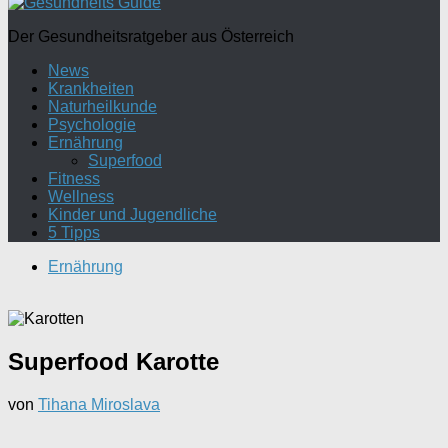
Der Gesundheitsratgeber aus Österreich
News
Krankheiten
Naturheilkunde
Psychologie
Ernährung
Superfood
Fitness
Wellness
Kinder und Jugendliche
5 Tipps
Ernährung
Superfood Karotte
von
Tihana Miroslava