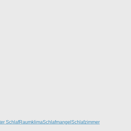
ter Schlaf
Raumklima
Schlafmangel
Schlafzimmer