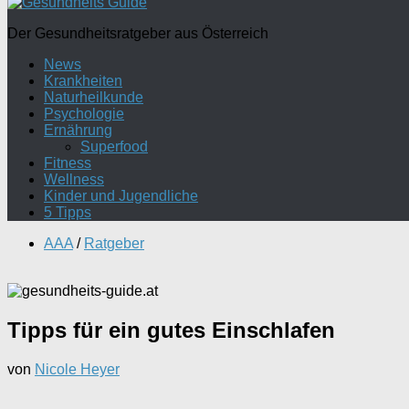
Der Gesundheitsratgeber aus Österreich
News
Krankheiten
Naturheilkunde
Psychologie
Ernährung
Superfood
Fitness
Wellness
Kinder und Jugendliche
5 Tipps
AAA
/
Ratgeber
Tipps für ein gutes Einschlafen
von
Nicole Heyer