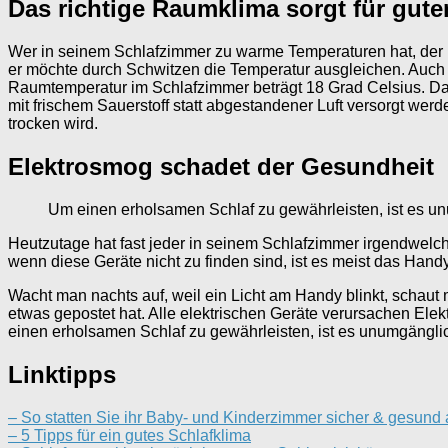
Das richtige Raumklima sorgt für gute
Wer in seinem Schlafzimmer zu warme Temperaturen hat, der m
er möchte durch Schwitzen die Temperatur ausgleichen. Auch e
Raumtemperatur im Schlafzimmer beträgt 18 Grad Celsius. Das 
mit frischem Sauerstoff statt abgestandener Luft versorgt wer
trocken wird.
Elektrosmog schadet der Gesundheit
Um einen erholsamen Schlaf zu gewährleisten, ist es u
Heutzutage hat fast jeder in seinem Schlafzimmer irgendwelc
wenn diese Geräte nicht zu finden sind, ist es meist das Han
Wacht man nachts auf, weil ein Licht am Handy blinkt, schau
etwas gepostet hat. Alle elektrischen Geräte verursachen El
einen erholsamen Schlaf zu gewährleisten, ist es unumgängli
Linktipps
– So statten Sie ihr Baby- und Kinderzimmer sicher & gesund
– 5 Tipps für ein gutes Schlafklima