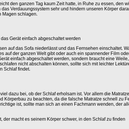
elleicht den ganzen Tag kaum Zeit hatte, in Ruhe zu essen, den
en das Verdauungssystem sehr und hindern unseren Körper dara
en Magen schlagen.
das Gerät einfach abgeschaltet werden
en auf das Sofa niederlässt und das Fernsehen einschaltet. Wa
e es auf der ganzen Welt gibt oder auch ein spannender Film od
ät einfach abgeschaltet werden, sondern braucht eine Weile, b
hlafen nicht abschalten können, sollte sich mit leichter Lekt
 Schlaf findet.
 viel dazu bei, ob der Schlaf erholsam ist. Vor allem die Matra
und Körperbau zu beachten, da die falsche Matratze schnell zu 
ichtige ist, sollte man sich an einen Fachmann wenden, der al
 der macht es seinem Körper schwer, in den Schlaf zu finden