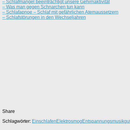
– Schlafmangel beeinträchtigt unsere Gehirnaktivität
– Was man gegen Schnarchen tun kann
– Schlafapnoe – Schlaf mit gefährlichen Atemaussetzern
– Schlafstörungen in den Wechseljahren
Share
Schlagwörter:
Einschlafen
Elektrosmog
Entspannungsmusik
gu