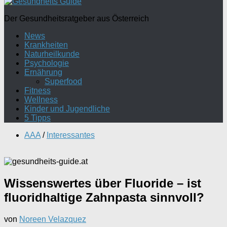
Der Gesundheitsratgeber aus Österreich
News
Krankheiten
Naturheilkunde
Psychologie
Ernährung
Superfood
Fitness
Wellness
Kinder und Jugendliche
5 Tipps
AAA
/
Interessantes
Wissenswertes über Fluoride – ist
fluoridhaltige Zahnpasta sinnvoll?
von
Noreen Velazquez