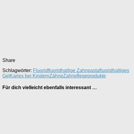
Share
Schlagwörter:
Fluorid
fluoridhaltige Zahnpasta
fluoridhaltiges
Gel
Karies bei Kindern
Zähne
Zahnpflegeprodukte
Für dich vielleicht ebenfalls interessant …