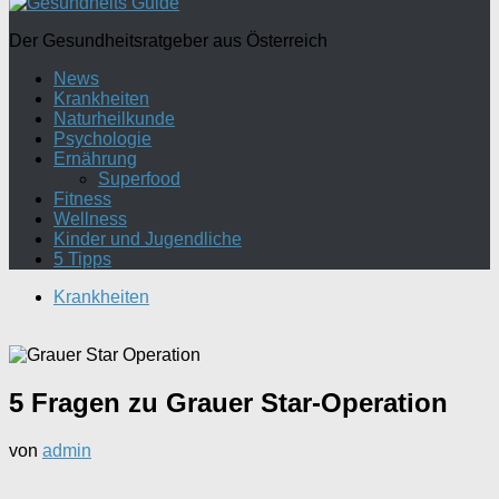
Der Gesundheitsratgeber aus Österreich
News
Krankheiten
Naturheilkunde
Psychologie
Ernährung
Superfood
Fitness
Wellness
Kinder und Jugendliche
5 Tipps
Krankheiten
5 Fragen zu Grauer Star-Operation
von
admin