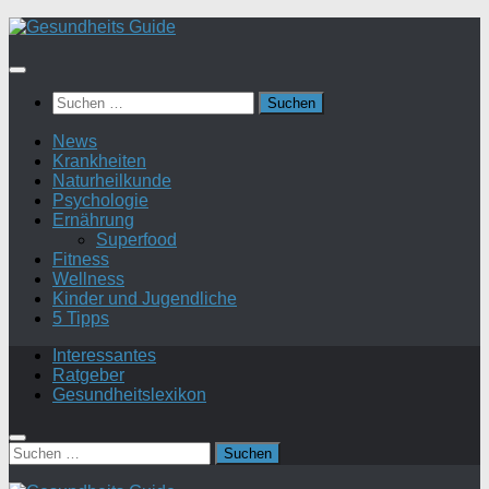
Suchen
nach:
News
Krankheiten
Naturheilkunde
Psychologie
Ernährung
Superfood
Fitness
Wellness
Kinder und Jugendliche
5 Tipps
Interessantes
Ratgeber
Gesundheitslexikon
Suchen
nach: