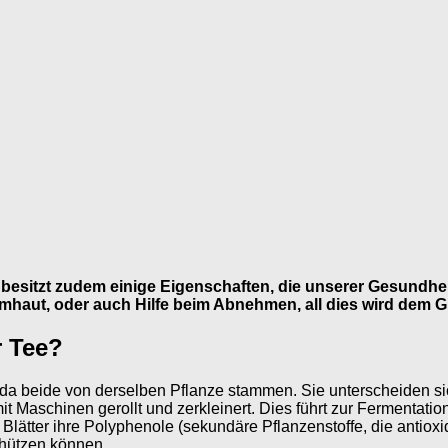
rn besitzt zudem einige Eigenschaften, die unserer Gesundh
mhaut, oder auch Hilfe beim Abnehmen, all dies wird dem 
r Tee?
da beide von derselben Pflanze stammen. Sie unterscheiden si
it Maschinen gerollt und zerkleinert. Dies führt zur Fermentatio
lätter ihre Polyphenole (sekundäre Pflanzenstoffe, die antioxi
chützen können.