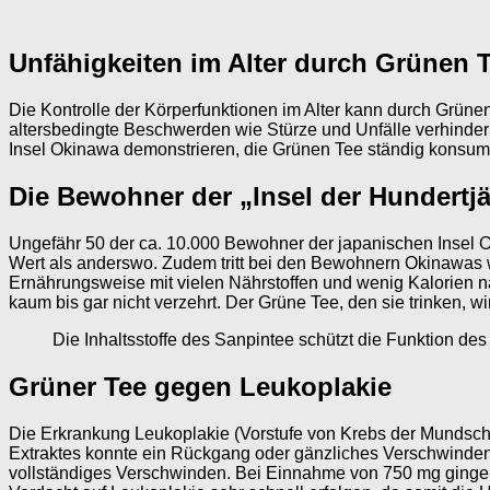
Unfähigkeiten im Alter durch Grünen 
Die Kontrolle der Körperfunktionen im Alter kann durch Grüne
altersbedingte Beschwerden wie Stürze und Unfälle verhindern.
Insel Okinawa demonstrieren, die Grünen Tee ständig konsum
Die Bewohner der „Insel der Hundertj
Ungefähr 50 der ca. 10.000 Bewohner der japanischen Insel Ok
Wert als anderswo. Zudem tritt bei den Bewohnern Okinaw
Ernährungsweise mit vielen Nährstoffen und wenig Kalorien n
kaum bis gar nicht verzehrt. Der Grüne Tee, den sie trinken,
Die Inhaltsstoffe des Sanpintee schützt die Funktion de
Grüner Tee gegen Leukoplakie
Die Erkrankung Leukoplakie (Vorstufe von Krebs der Mundsc
Extraktes konnte ein Rückgang oder gänzliches Verschwinden 
vollständiges Verschwinden. Bei Einnahme von 750 mg gingen