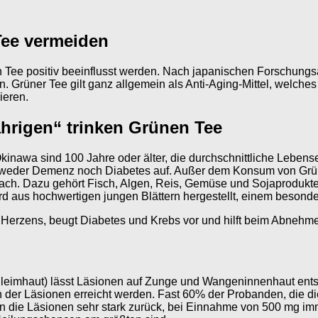
Tee vermeiden
n Tee positiv beeinflusst werden. Nach japanischen Forschungs
 Grüner Tee gilt ganz allgemein als Anti-Aging-Mittel, welches
ieren.
ährigen“ trinken Grünen Tee
inawa sind 100 Jahre oder älter, die durchschnittliche Lebense
as weder Demenz noch Diabetes auf. Außer dem Konsum von G
ach. Dazu gehört Fisch, Algen, Reis, Gemüse und Sojaprodukte
 wird aus hochwertigen jungen Blättern hergestellt, einem beso
s Herzens, beugt Diabetes und Krebs vor und hilft beim Abnehm
hleimhaut) lässt Läsionen auf Zunge und Wangeninnenhaut en
der Läsionen erreicht werden. Fast 60% der Probanden, die di
 die Läsionen sehr stark zurück, bei Einnahme von 500 mg im