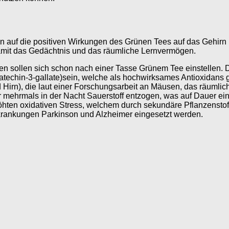
 auf die positiven Wirkungen des Grünen Tees auf das Gehirn 
damit das Gedächtnis und das räumliche Lernvermögen.
n sollen sich schon nach einer Tasse Grünem Tee einstellen. D
echin-3-gallate)sein, welche als hochwirksames Antioxidans gil
nd Hirn), die laut einer Forschungsarbeit an Mäusen, das räumli
r mehrmals in der Nacht Sauerstoff entzogen, was auf Dauer e
höhten oxidativen Stress, welchem durch sekundäre Pflanzenst
krankungen Parkinson und Alzheimer eingesetzt werden.