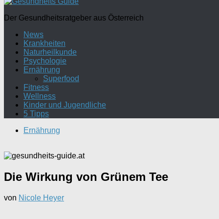
Der Gesundheitsratgeber aus Österreich
News
Krankheiten
Naturheilkunde
Psychologie
Ernährung
Superfood
Fitness
Wellness
Kinder und Jugendliche
5 Tipps
Ernährung
Die Wirkung von Grünem Tee
von
Nicole Heyer