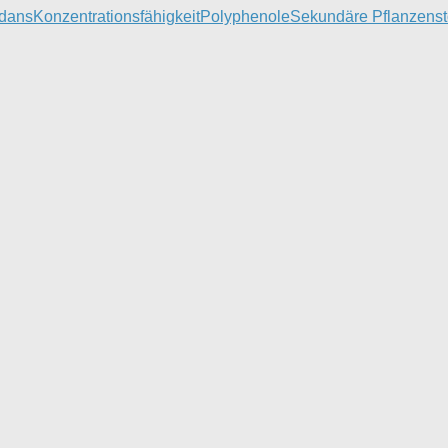
idans
Konzentrationsfähigkeit
Polyphenole
Sekundäre Pflanzenst