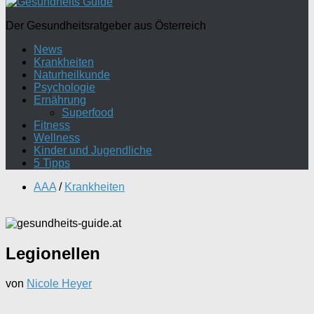
Der Gesundheitsratgeber aus Österreich
News
Krankheiten
Naturheilkunde
Psychologie
Ernährung
Superfood
Fitness
Wellness
Kinder und Jugendliche
5 Tipps
AAA
/
Krankheiten
Legionellen
von
Nicole Heyer