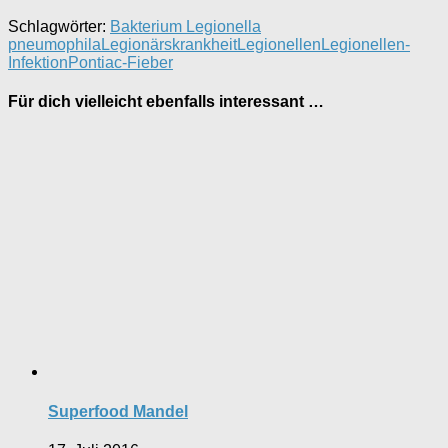
Schlagwörter:
Bakterium Legionella
pneumophila
Legionärskrankheit
Legionellen
Legionellen-
Infektion
Pontiac-Fieber
Für dich vielleicht ebenfalls interessant …
Superfood Mandel