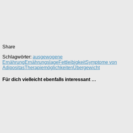
Share
Schlagwörter:
ausgewogene
Ernährung
Ernährungslage
Fettleibigkeit
Symptome von
Adipositas
Therapiemöglichkeiten
Übergewicht
Für dich vielleicht ebenfalls interessant …