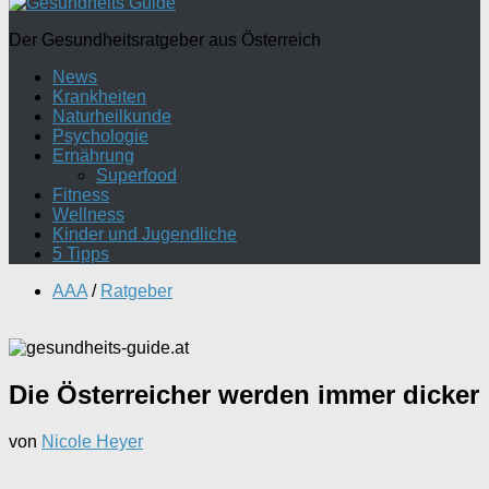
Der Gesundheitsratgeber aus Österreich
News
Krankheiten
Naturheilkunde
Psychologie
Ernährung
Superfood
Fitness
Wellness
Kinder und Jugendliche
5 Tipps
AAA
/
Ratgeber
Die Österreicher werden immer dicker
von
Nicole Heyer