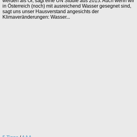
werden als Öl, sagt eine UN Studie aus 2015. Auch wenn wir
in Österreich (noch) mit ausreichend Wasser gesegnet sind,
sagt uns unser Hausverstand angesichts der
Klimaveränderungen: Wasser...