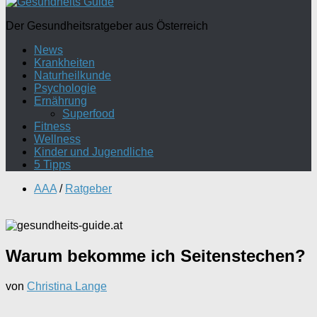
Der Gesundheitsratgeber aus Österreich
News
Krankheiten
Naturheilkunde
Psychologie
Ernährung
Superfood
Fitness
Wellness
Kinder und Jugendliche
5 Tipps
AAA
/
Ratgeber
Warum bekomme ich Seitenstechen?
von
Christina Lange