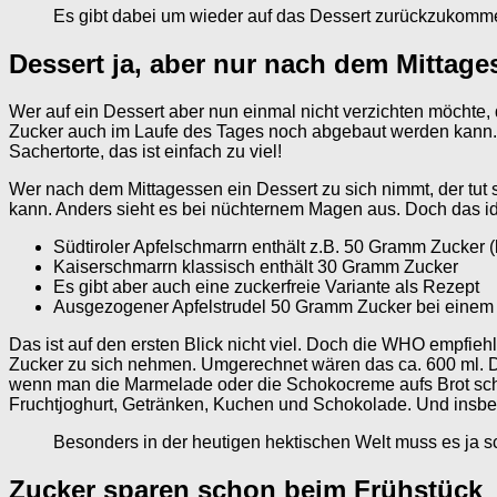
Es gibt dabei um wieder auf das Dessert zurückzukommen,
Dessert ja, aber nur nach dem Mittage
Wer auf ein Dessert aber nun einmal nicht verzichten möchte, 
Zucker auch im Laufe des Tages noch abgebaut werden kann.
Sachertorte, das ist einfach zu viel!
Wer nach dem Mittagessen ein Dessert zu sich nimmt, der tut
kann. Anders sieht es bei nüchternem Magen aus. Doch das i
Südtiroler Apfelschmarrn enthält z.B. 50 Gramm Zucker 
Kaiserschmarrn klassisch enthält 30 Gramm Zucker
Es gibt aber auch eine zuckerfreie Variante als Rezept
Ausgezogener Apfelstrudel 50 Gramm Zucker bei einem 
Das ist auf den ersten Blick nicht viel. Doch die WHO emp
Zucker zu sich nehmen. Umgerechnet wären das ca. 600 ml. D
wenn man die Marmelade oder die Schokocreme aufs Brot schmi
Fruchtjoghurt, Getränken, Kuchen und Schokolade. Und insbes
Besonders in der heutigen hektischen Welt muss es ja sc
Zucker sparen schon beim Frühstück