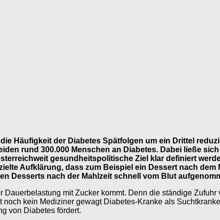
ie Häufigkeit der Diabetes Spätfolgen um ein Drittel reduzi
 leiden rund 300.000 Menschen an Diabetes. Dabei ließe sich
erreichweit gesundheitspolitische Ziel klar definiert werde
zielte Aufklärung, dass zum Beispiel ein Dessert nach dem 
n den Desserts nach der Mahlzeit schnell vom Blut aufgenom
ner Dauerbelastung mit Zucker kommt. Denn die ständige Zufuhr 
 noch kein Mediziner gewagt Diabetes-Kranke als Suchtkranke z
g von Diabetes fördert.