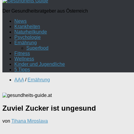
Der Gesundheitsratgeber aus Österreich
News
Krankheiten
Naturheilkunde
Psychologie
Ernährung
Superfood
Fitness
Wellness
Kinder und Jugendliche
5 Tipps
AAA
/
Ernährung
Zuviel Zucker ist ungesund
von
Tihana Miroslava