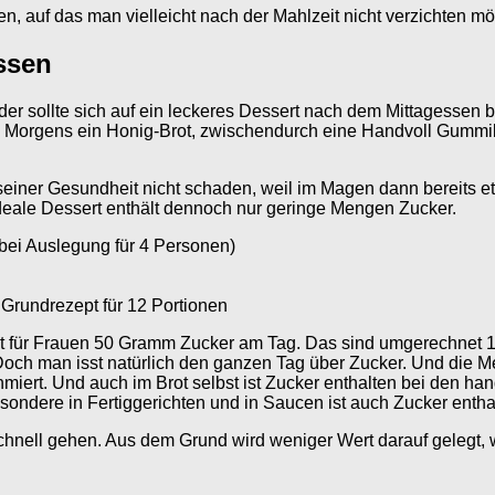
 auf das man vielleicht nach der Mahlzeit nicht verzichten möc
ssen
der sollte sich auf ein leckeres Dessert nach dem Mittagessen 
 Morgens ein Honig-Brot, zwischendurch eine Handvoll Gummi
 seiner Gesundheit nicht schaden, weil im Magen dann bereits 
deale Dessert enthält dennoch nur geringe Mengen Zucker.
(bei Auslegung für 4 Personen)
Grundrezept für 12 Portionen
fiehlt für Frauen 50 Gramm Zucker am Tag. Das sind umgerech
och man isst natürlich den ganzen Tag über Zucker. Und die M
ert. Und auch im Brot selbst ist Zucker enthalten bei den ha
ondere in Fertiggerichten und in Saucen ist auch Zucker entha
hnell gehen. Aus dem Grund wird weniger Wert darauf gelegt, wie