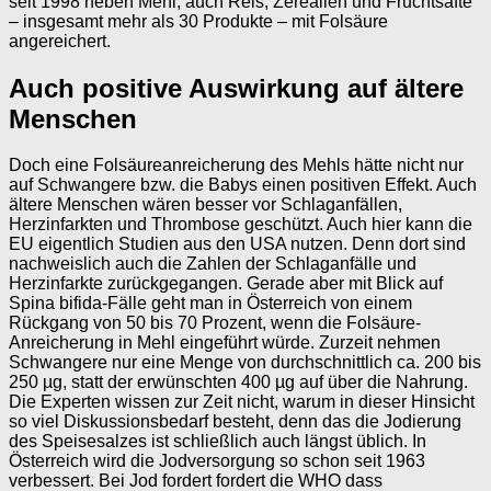
seit 1998 neben Mehl, auch Reis, Zerealien und Fruchtsäfte
– insgesamt mehr als 30 Produkte – mit Folsäure
angereichert.
Auch positive Auswirkung auf ältere
Menschen
Doch eine Folsäureanreicherung des Mehls hätte nicht nur
auf Schwangere bzw. die Babys einen positiven Effekt. Auch
ältere Menschen wären besser vor Schlaganfällen,
Herzinfarkten und Thrombose geschützt. Auch hier kann die
EU eigentlich Studien aus den USA nutzen. Denn dort sind
nachweislich auch die Zahlen der Schlaganfälle und
Herzinfarkte zurückgegangen. Gerade aber mit Blick auf
Spina bifida-Fälle geht man in Österreich von einem
Rückgang von 50 bis 70 Prozent, wenn die Folsäure-
Anreicherung in Mehl eingeführt würde. Zurzeit nehmen
Schwangere nur eine Menge von durchschnittlich ca. 200 bis
250 µg, statt der erwünschten 400 µg auf über die Nahrung.
Die Experten wissen zur Zeit nicht, warum in dieser Hinsicht
so viel Diskussionsbedarf besteht, denn das die Jodierung
des Speisesalzes ist schließlich auch längst üblich. In
Österreich wird die Jodversorgung so schon seit 1963
verbessert. Bei Jod fordert fordert die WHO dass