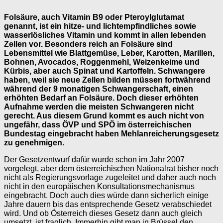
Folsäure, auch Vitamin B9 oder Pteroylglutamat
genannt, ist ein hitze- und lichtempfindliches sowie
wasserlösliches Vitamin und kommt in allen lebenden
Zellen vor. Besonders reich an Folsäure sind
Lebensmittel wie Blattgemüse, Leber, Karotten, Marillen,
Bohnen, Avocados, Roggenmehl, Weizenkeime und
Kürbis, aber auch Spinat und Kartoffeln. Schwangere
haben, weil sie neue Zellen bilden müssen fortwährend
während der 9 monatigen Schwangerschaft, einen
erhöhten Bedarf an Folsäure. Doch dieser erhöhten
Aufnahme werden die meisten Schwangeren nicht
gerecht. Aus diesem Grund kommt es auch nicht von
ungefähr, dass ÖVP und SPÖ im österreichischen
Bundestag eingebracht haben Mehlanreicherungsgesetz
zu genehmigen.
Der Gesetzentwurf dafür wurde schon im Jahr 2007
vorgelegt, aber dem österreichischen Nationalrat bisher noch
nicht als Regierungsvorlage zugeleitet und daher auch noch
nicht in den europäischen Konsultationsmechanismus
eingebracht. Doch auch dies würde dann sicherlich einige
Jahre dauern bis das entsprechende Gesetz verabschiedet
wird. Und ob Österreich dieses Gesetz dann auch gleich
umsetzt, ist fraglich. Immerhin gibt man in Brüssel den