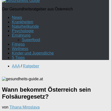
Der Gesundheitsratgeber aus Österreich
News
Krankheiten
Naturheilkunde
Psychologie
Ernährung
Superfood
Fitness
Wellness
Kinder und Jugendliche
5 Tipps
AAA
/
Ratgeber
Wann bekommt Österreich sein
Folsäuregesetz?
von
Tihana Miroslava