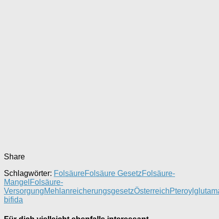
Share
Schlagwörter:
Folsäure
Folsäure Gesetz
Folsäure-
Mangel
Folsäure-
Versorgung
Mehlanreicherungsgesetz
Österreich
Pteroylglutam
bifida