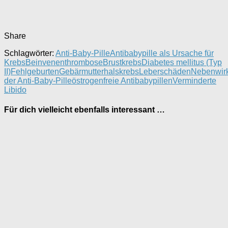
Share
Schlagwörter:
Anti-Baby-Pille
Antibabypille als Ursache für
Krebs
Beinvenenthrombose
Brustkrebs
Diabetes mellitus (Typ
II)
Fehlgeburten
Gebärmutterhalskrebs
Leberschäden
Nebenwir
der Anti-Baby-Pille
östrogenfreie Antibabypillen
Verminderte
Libido
Für dich vielleicht ebenfalls interessant …