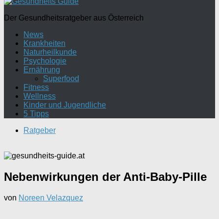
Der Gesundheitsratgeber aus Österreich
News
Krankheiten
Naturheilkunde
Psychologie
Ernährung
Superfood
Fitness
Wellness
Kinder und Jugendliche
5 Tipps
Ratgeber
Nebenwirkungen der Anti-Baby-Pille
von
Noreen Velazquez