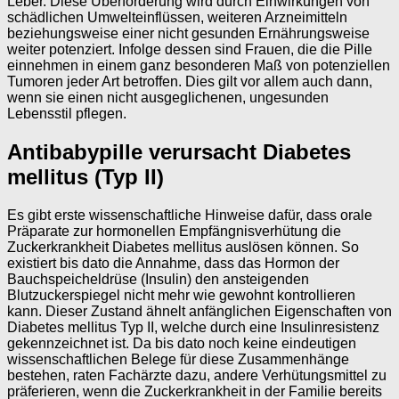
Leber. Diese Überforderung wird durch Einwirkungen von
schädlichen Umwelteinflüssen, weiteren Arzneimitteln
beziehungsweise einer nicht gesunden Ernährungsweise
weiter potenziert. Infolge dessen sind Frauen, die die Pille
einnehmen in einem ganz besonderen Maß von potenziellen
Tumoren jeder Art betroffen. Dies gilt vor allem auch dann,
wenn sie einen nicht ausgeglichenen, ungesunden
Lebensstil pflegen.
Antibabypille verursacht Diabetes
mellitus (Typ II)
Es gibt erste wissenschaftliche Hinweise dafür, dass orale
Präparate zur hormonellen Empfängnisverhütung die
Zuckerkrankheit Diabetes mellitus auslösen können. So
existiert bis dato die Annahme, dass das Hormon der
Bauchspeicheldrüse (Insulin) den ansteigenden
Blutzuckerspiegel nicht mehr wie gewohnt kontrollieren
kann. Dieser Zustand ähnelt anfänglichen Eigenschaften von
Diabetes mellitus Typ II, welche durch eine Insulinresistenz
gekennzeichnet ist. Da bis dato noch keine eindeutigen
wissenschaftlichen Belege für diese Zusammenhänge
bestehen, raten Fachärzte dazu, andere Verhütungsmittel zu
präferieren, wenn die Zuckerkrankheit in der Familie bereits