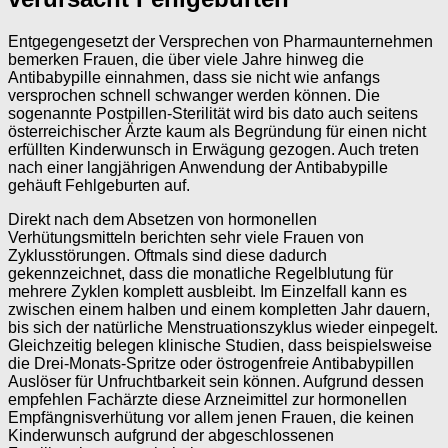
Entgegengesetzt der Versprechen von Pharmaunternehmen
bemerken Frauen, die über viele Jahre hinweg die
Antibabypille einnahmen, dass sie nicht wie anfangs
versprochen schnell schwanger werden können. Die
sogenannte Postpillen-Sterilität wird bis dato auch seitens
österreichischer Ärzte kaum als Begründung für einen nicht
erfüllten Kinderwunsch in Erwägung gezogen. Auch treten
nach einer langjährigen Anwendung der Antibabypille
gehäuft Fehlgeburten auf.
Direkt nach dem Absetzen von hormonellen
Verhütungsmitteln berichten sehr viele Frauen von
Zyklusstörungen. Oftmals sind diese dadurch
gekennzeichnet, dass die monatliche Regelblutung für
mehrere Zyklen komplett ausbleibt. Im Einzelfall kann es
zwischen einem halben und einem kompletten Jahr dauern,
bis sich der natürliche Menstruationszyklus wieder einpegelt.
Gleichzeitig belegen klinische Studien, dass beispielsweise
die Drei-Monats-Spritze oder östrogenfreie Antibabypillen
Auslöser für Unfruchtbarkeit sein können. Aufgrund dessen
empfehlen Fachärzte diese Arzneimittel zur hormonellen
Empfängnisverhütung vor allem jenen Frauen, die keinen
Kinderwunsch aufgrund der abgeschlossenen