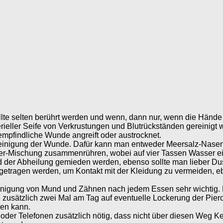
lte selten berührt werden und wenn, dann nur, wenn die Hände
terieller Seife von Verkrustungen und Blutrückständen gereinigt
empfindliche Wunde angreift oder austrocknet.
d Reinigung der Wunde. Dafür kann man entweder Meersalz-Nas
r-Mischung zusammenrühren, wobei auf vier Tassen Wasser ein T
der Abheilung gemieden werden, ebenso sollte man lieber Dus
getragen werden, um Kontakt mit der Kleidung zu vermeiden, e
einigung von Mund und Zähnen nach jedem Essen sehr wichtig. 
zusätzlich zwei Mal am Tag auf eventuelle Lockerung der Pierci
zen kann.
en oder Telefonen zusätzlich nötig, dass nicht über diesen We