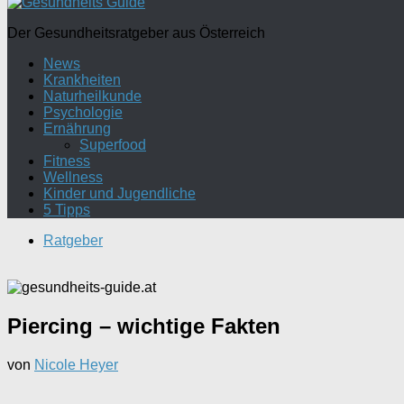
Der Gesundheitsratgeber aus Österreich
News
Krankheiten
Naturheilkunde
Psychologie
Ernährung
Superfood
Fitness
Wellness
Kinder und Jugendliche
5 Tipps
Ratgeber
Piercing – wichtige Fakten
von
Nicole Heyer