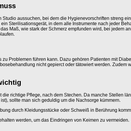
 muss
 ein Studio aussuchen, bei dem die Hygienevorschriften streng 
ein Sterilisationsgerät, in dem alle Instrumente nach jeder Beha
st das Maß, wie stark der Schmerz empfunden wird, bei jedem an
laufen.
es zu Problemen führen kann. Dazu gehören Patienten mit Diabet
osebehandlung nicht gepierct oder tätowiert werden. Zudem wi
wichtig
t die richtige Pflege, nach dem Stechen. Da manche Stellen län
t ist), sollte man sich geduldig um die Nachsorge kümmern.
 Reibung durch Kleidungsstücke oder Schweiß in Berührung komm
ehalten werden, um das Eindringen von Keimen zu vermeiden.