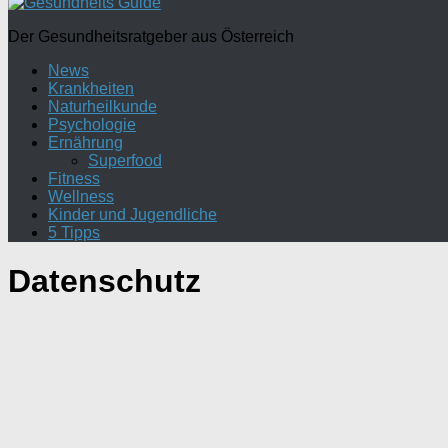
Der Gesundheitsratgeber aus Österreich
News
Krankheiten
Naturheilkunde
Psychologie
Ernährung
Superfood
Fitness
Wellness
Kinder und Jugendliche
5 Tipps
Datenschutz