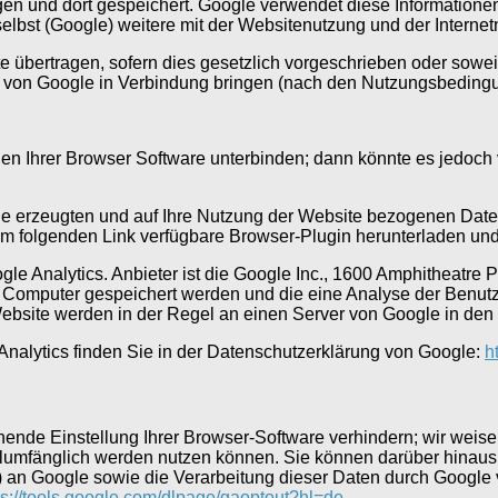
gen und dort gespeichert. Google verwendet diese Informatio
elbst (Google) weitere mit der Websitenutzung und der Interne
 übertragen, sofern dies gesetzlich vorgeschrieben oder soweit
en von Google in Verbindung bringen (nach den Nutzungsbeding
ngen Ihrer Browser Software unterbinden; dann könnte es jedoc
e erzeugten und auf Ihre Nutzung der Website bezogenen Daten 
m folgenden Link verfügbare Browser-Plugin herunterladen und 
e Analytics. Anbieter ist die Google Inc., 1600 Amphitheatre
em Computer gespeichert werden und die eine Analyse der Benut
ebsite werden in der Regel an einen Server von Google in den 
nalytics finden Sie in der Datenschutzerklärung von Google:
h
nde Einstellung Ihrer Browser-Software verhindern; wir weisen
llumfänglich werden nutzen können. Sie können darüber hinaus
) an Google sowie die Verarbeitung dieser Daten durch Google 
ps://tools.google.com/dlpage/gaoptout?hl=de