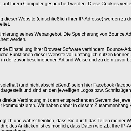
 auf Ihrem Computer gespeichert werden. Diese Cookies verlier
g dieser Website (einschließlich Ihrer IP-Adresse) werden zu 
itet.
ptimierung seines Webangebot. Die Speicherung von Bounce Ads-C
hert werden.
ende Einstellung Ihrer Browser Software verhindern; Bounce-Ads
liche Funktionen dieser Website voll umfänglich nutzen können.
 in der zuvor beschriebenen Art und Weise und zu dem zuvor 
ielhaft (und nicht abschließend) seien hier Facebook (facebook
dargestellt und sind an den jeweiligen Logos bzw. Schriftzügen
e direkte Verbindung mit dem entsprechenden Servern der jewei
rowser kommunizieren. Wir haben daher in diesem Zusammenhang 
l möglich und wahrscheinlich, dass Sie durch das Teilen meine
 direktes Anklicken ist es möglich, dass Daten wie z.b. Ihre I