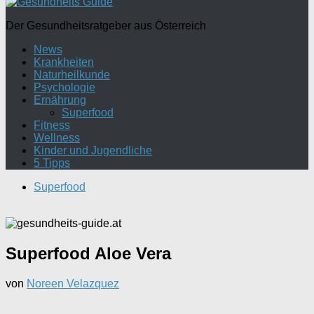
Der Gesundheitsratgeber aus Österreich
News
Krankheiten
Naturheilkunde
Psychologie
Ernährung
Superfood
Fitness
Wellness
Kinder und Jugendliche
5 Tipps
Superfood
Superfood Aloe Vera
von
Noreen Velazquez