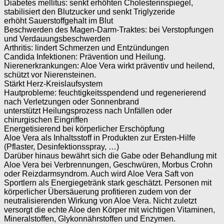
Diabetes mellitus: senkt erhöhten Cholesterinspiegel,
stabilisiert den Blutzucker und senkt Triglyzeride
erhöht Sauerstoffgehalt im Blut
Beschwerden des Magen-Darm-Traktes: bei Verstopfungen
und Verdauungsbeschwerden
Arthritis: lindert Schmerzen und Entzündungen
Candida Infektionen: Prävention und Heilung.
Nierenerkrankungen: Aloe Vera wirkt präventiv und heilend,
schützt vor Nierensteinen.
Stärkt Herz-Kreislaufsystem
Hautprobleme: feuchtigkeitsspendend und regenerierend
nach Verletzungen oder Sonnenbrand
unterstützt Heilungsprozess nach Unfällen oder
chirurgischen Eingriffen
Energetisierend bei körperlicher Erschöpfung
Aloe Vera als Inhaltsstoff in Produkten zur Ersten-Hilfe
(Pflaster, Desinfektionsspray, …)
Darüber hinaus bewährt sich die Gabe oder Behandlung mit
Aloe Vera bei Verbrennungen, Geschwüren, Morbus Crohn
oder Reizdarmsyndrom. Auch wird Aloe Vera Saft von
Sportlern als Energiegetränk stark geschätzt. Personen mit
körperlicher Übersäuerung profitieren zudem von der
neutralisierenden Wirkung von Aloe Vera. Nicht zuletzt
versorgt die echte Aloe den Körper mit wichtigen Vitaminen,
Mineralstoffen, Glykonnährstoffen und Enzymen.