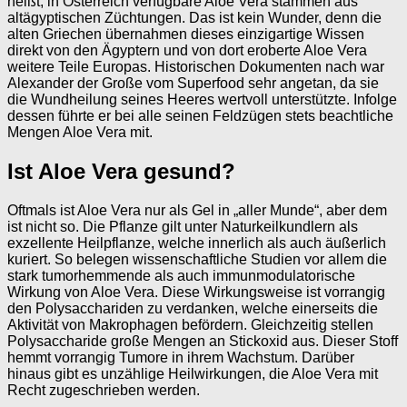
heißt, in Österreich verfügbare Aloe Vera stammen aus
altägyptischen Züchtungen. Das ist kein Wunder, denn die
alten Griechen übernahmen dieses einzigartige Wissen
direkt von den Ägyptern und von dort eroberte Aloe Vera
weitere Teile Europas. Historischen Dokumenten nach war
Alexander der Große vom Superfood sehr angetan, da sie
die Wundheilung seines Heeres wertvoll unterstützte. Infolge
dessen führte er bei alle seinen Feldzügen stets beachtliche
Mengen Aloe Vera mit.
Ist Aloe Vera gesund?
Oftmals ist Aloe Vera nur als Gel in „aller Munde“, aber dem
ist nicht so. Die Pflanze gilt unter Naturkeilkundlern als
exzellente Heilpflanze, welche innerlich als auch äußerlich
kuriert. So belegen wissenschaftliche Studien vor allem die
stark tumorhemmende als auch immunmodulatorische
Wirkung von Aloe Vera. Diese Wirkungsweise ist vorrangig
den Polysacchariden zu verdanken, welche einerseits die
Aktivität von Makrophagen befördern. Gleichzeitig stellen
Polysaccharide große Mengen an Stickoxid aus. Dieser Stoff
hemmt vorrangig Tumore in ihrem Wachstum. Darüber
hinaus gibt es unzählige Heilwirkungen, die Aloe Vera mit
Recht zugeschrieben werden.