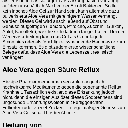
als jene ohne das Naturgel. Die Wirkung basiert vorrangig
auf dem unschädlich Machen der E.coli Bakterien. Sollte
kein frisches Aloe Gel zur Hand sein, kann alternativ dazu
pulverisierte Aloe Vera mit gereinigtem Wasser vermengt
werden. Dieses Gel wird anschließend auf Obst und
Gemüse aufgetragen (Tomaten, Pfirsiche, Zucchini, Gurken,
Äpfel, Kartoffeln), welche sich dadurch länger halten. Bei der
Weiterverarbeitung kann das Gel als Grundlage für
Smoothies oder als feuchtigkeitsspendende Hautmaske zum
Einsatz kommen. Es gibt zudem erste wissenschaftliche
Belege dafür, dass Aloe Vera die Lebenszeit realistisch
verlängert.
Aloe Vera gegen Säure Reflux
Hiesige Pharmaunternehmen verkaufen angeblich
hochwirksame Medikamente gegen die sogenannte Reflux
Krankheit. Tatsächlich existiert diese Erkrankung jedoch
nicht, denn die einzigen Auslöser dieses Sodbrennens sind
ungesunde Ernährungsweisen mit Fertiggerichten,
Frittiertem oder zu viel Zucker. Ein regelmäßiger Genuss von
Aloe Vera Gel schafft hierbei Abhilfe.
Heilung von