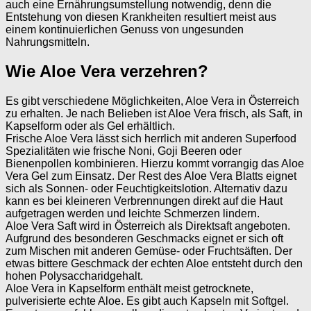
auch eine Ernährungsumstellung notwendig, denn die
Entstehung von diesen Krankheiten resultiert meist aus
einem kontinuierlichen Genuss von ungesunden
Nahrungsmitteln.
Wie Aloe Vera verzehren?
Es gibt verschiedene Möglichkeiten, Aloe Vera in Österreich
zu erhalten. Je nach Belieben ist Aloe Vera frisch, als Saft, in
Kapselform oder als Gel erhältlich.
Frische Aloe Vera lässt sich herrlich mit anderen Superfood
Spezialitäten wie frische Noni, Goji Beeren oder
Bienenpollen kombinieren. Hierzu kommt vorrangig das Aloe
Vera Gel zum Einsatz. Der Rest des Aloe Vera Blatts eignet
sich als Sonnen- oder Feuchtigkeitslotion. Alternativ dazu
kann es bei kleineren Verbrennungen direkt auf die Haut
aufgetragen werden und leichte Schmerzen lindern.
Aloe Vera Saft wird in Österreich als Direktsaft angeboten.
Aufgrund des besonderen Geschmacks eignet er sich oft
zum Mischen mit anderen Gemüse- oder Fruchtsäften. Der
etwas bittere Geschmack der echten Aloe entsteht durch den
hohen Polysaccharidgehalt.
Aloe Vera in Kapselform enthält meist getrocknete,
pulverisierte echte Aloe. Es gibt auch Kapseln mit Softgel.