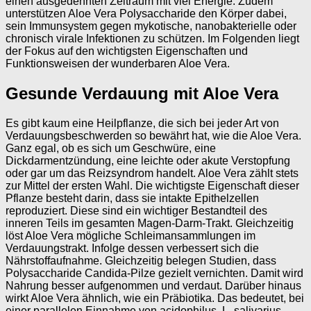
einen ausgedehnten Zeitraum mit viel Energie. Zudem
unterstützen Aloe Vera Polysaccharide den Körper dabei,
sein Immunsystem gegen mykotische, nanobakterielle oder
chronisch virale Infektionen zu schützen. Im Folgenden liegt
der Fokus auf den wichtigsten Eigenschaften und
Funktionsweisen der wunderbaren Aloe Vera.
Gesunde Verdauung mit Aloe Vera
Es gibt kaum eine Heilpflanze, die sich bei jeder Art von
Verdauungsbeschwerden so bewährt hat, wie die Aloe Vera.
Ganz egal, ob es sich um Geschwüre, eine
Dickdarmentzündung, eine leichte oder akute Verstopfung
oder gar um das Reizsyndrom handelt. Aloe Vera zählt stets
zur Mittel der ersten Wahl. Die wichtigste Eigenschaft dieser
Pflanze besteht darin, dass sie intakte Epithelzellen
reproduziert. Diese sind ein wichtiger Bestandteil des
inneren Teils im gesamten Magen-Darm-Trakt. Gleichzeitig
löst Aloe Vera mögliche Schleimansammlungen im
Verdauungstrakt. Infolge dessen verbessert sich die
Nährstoffaufnahme. Gleichzeitig belegen Studien, dass
Polysaccharide Candida-Pilze gezielt vernichten. Damit wird
Nahrung besser aufgenommen und verdaut. Darüber hinaus
wirkt Aloe Vera ähnlich, wie ein Präbiotika. Das bedeutet, bei
einer parallelen Einnahme von acidophilus, L. salivarius,