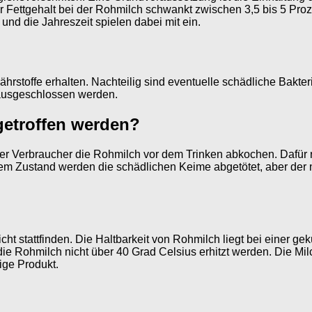
 Fettgehalt bei der Rohmilch schwankt zwischen 3,5 bis 5 Prozen
nd die Jahreszeit spielen dabei mit ein.
hrstoffe erhalten. Nachteilig sind eventuelle schädliche Bakter
 ausgeschlossen werden.
etroffen werden?
 der Verbraucher die Rohmilch vor dem Trinken abkochen. Dafür 
sem Zustand werden die schädlichen Keime abgetötet, aber der 
h nicht stattfinden. Die Haltbarkeit von Rohmilch liegt bei ein
f die Rohmilch nicht über 40 Grad Celsius erhitzt werden. Die 
ige Produkt.