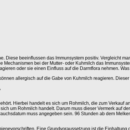
ne. Diese beeinflussen das Immunsystem positiv. Vergleicht man
 Mechanismen bei der Mutter- oder Kuhmilch das Immunsystem 
ren agieren oder sie einen Einfluss auf die Darmflora nehmen. W
können allergisch auf die Gabe von Kuhmilch reagieren. Dieser 
?
ehört. Hierbei handelt es sich um Rohmilch, die zum Verkauf a
es sich um Rohmilch handelt. Darum muss dieser Vermerk auf de
auchsdatum muss angegeben sein. 96 Stunden ab dem Melken der
enevorschriften. Eine Grundvoraussetzung ist die Einhaltung die