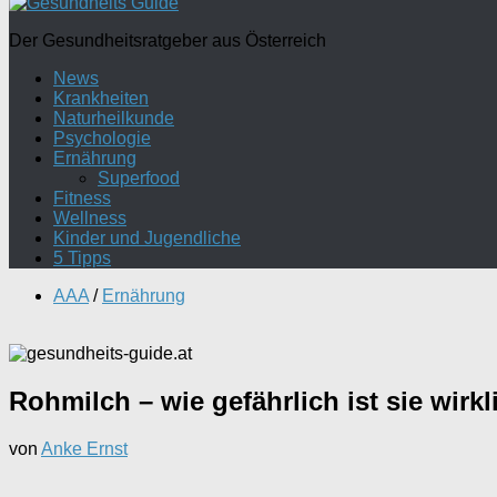
Der Gesundheitsratgeber aus Österreich
News
Krankheiten
Naturheilkunde
Psychologie
Ernährung
Superfood
Fitness
Wellness
Kinder und Jugendliche
5 Tipps
AAA
/
Ernährung
Rohmilch – wie gefährlich ist sie wirkl
von
Anke Ernst