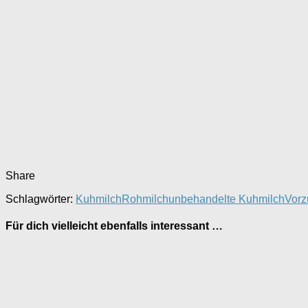
Share
Schlagwörter:
Kuhmilch
Rohmilch
unbehandelte Kuhmilch
Vorz
Für dich vielleicht ebenfalls interessant …