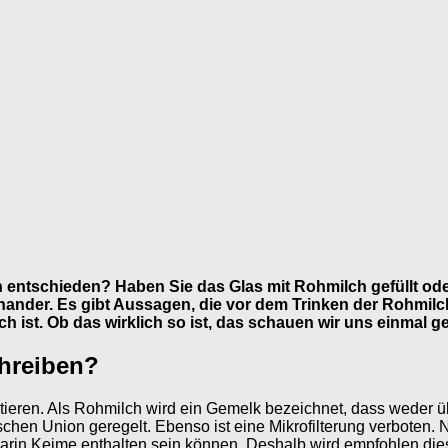
h entschieden? Haben Sie das Glas mit Rohmilch gefüllt o
ander. Es gibt Aussagen, die vor dem Trinken der Rohmilch
ch ist. Ob das wirklich so ist, das schauen wir uns einmal g
chreiben?
ieren. Als Rohmilch wird ein Gemelk bezeichnet, dass weder übe
chen Union geregelt. Ebenso ist eine Mikrofilterung verboten. N
l darin Keime enthalten sein können. Deshalb wird empfohlen di