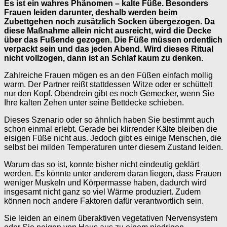
Es ist ein wahres Phänomen – kalte Füße. Besonders
Frauen leiden darunter, deshalb werden beim
Zubettgehen noch zusätzlich Socken übergezogen. Da
diese Maßnahme allein nicht ausreicht, wird die Decke
über das Fußende gezogen. Die Füße müssen ordentlich
verpackt sein und das jeden Abend. Wird dieses Ritual
nicht vollzogen, dann ist an Schlaf kaum zu denken.
Zahlreiche Frauen mögen es an den Füßen einfach mollig
warm. Der Partner reißt stattdessen Witze oder er schüttelt
nur den Kopf. Obendrein gibt es noch Gemecker, wenn Sie
Ihre kalten Zehen unter seine Bettdecke schieben.
Dieses Szenario oder so ähnlich haben Sie bestimmt auch
schon einmal erlebt. Gerade bei klirrender Kälte bleiben die
eisigen Füße nicht aus. Jedoch gibt es einige Menschen, die
selbst bei milden Temperaturen unter diesem Zustand leiden.
Warum das so ist, konnte bisher nicht eindeutig geklärt
werden. Es könnte unter anderem daran liegen, dass Frauen
weniger Muskeln und Körpermasse haben, dadurch wird
insgesamt nicht ganz so viel Wärme produziert. Zudem
können noch andere Faktoren dafür verantwortlich sein.
Sie leiden an einem überaktiven vegetativen Nervensystem