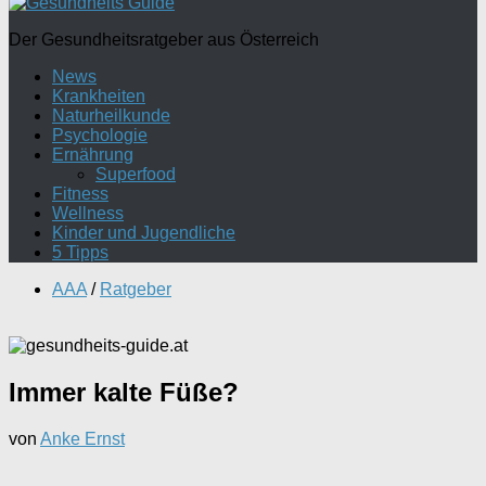
Der Gesundheitsratgeber aus Österreich
News
Krankheiten
Naturheilkunde
Psychologie
Ernährung
Superfood
Fitness
Wellness
Kinder und Jugendliche
5 Tipps
AAA
/
Ratgeber
Immer kalte Füße?
von
Anke Ernst