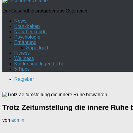
Der Gesundheitsratgeber aus Österreich
News
Krankheiten
Naturheilkunde
Psychologie
Ernährung
Superfood
Fitness
Wellness
Kinder und Jugendliche
5 Tipps
Ratgeber
Trotz Zeitumstellung die innere Ruhe
von
admin