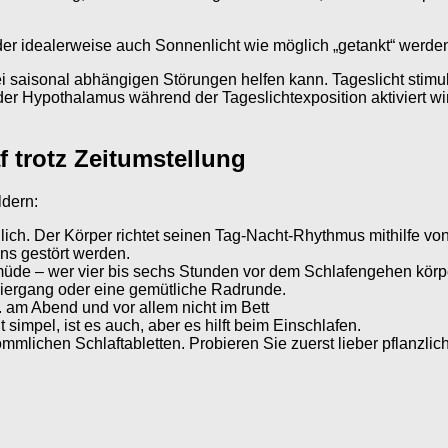
oder idealerweise auch Sonnenlicht wie möglich „getankt“ werde
ei saisonal abhängigen Störungen helfen kann. Tageslicht stimul
er Hypothalamus während der Tageslichtexposition aktiviert w
f trotz Zeitumstellung
ldern:
lich. Der Körper richtet seinen Tag-Nacht-Rhythmus mithilfe vo
ns gestört werden.
 – wer vier bis sechs Stunden vor dem Schlafengehen körperli
ziergang oder eine gemütliche Radrunde.
 am Abend und vor allem nicht im Bett
 simpel, ist es auch, aber es hilft beim Einschlafen.
ömmlichen Schlaftabletten. Probieren Sie zuerst lieber pflanzli