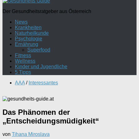
Der Gesundheitsratgeber aus Österreich
News
Krankheiten
Naturheilkunde
Psychologie
Ernährung
Superfood
Fitness
Wellness
Kinder und Jugendliche
5 Tipps
AAA
/
Interessantes
Das Phänomen der
„Entscheidungsmüdigkeit“
von
Tihana Miroslava