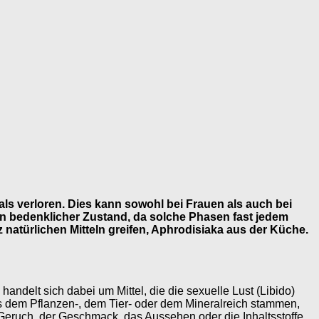
als verloren. Dies kann sowohl bei Frauen als auch bei
ein bedenklicher Zustand, da solche Phasen fast jedem
natürlichen Mitteln greifen, Aphrodisiaka aus der Küche.
ndelt sich dabei um Mittel, die die sexuelle Lust (Libido)
s dem Pflanzen-, dem Tier- oder dem Mineralreich stammen,
Geruch, der Geschmack, das Aussehen oder die Inhaltsstoffe