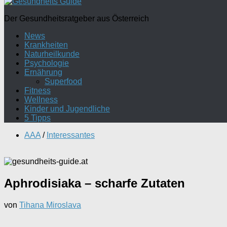
Der Gesundheitsratgeber aus Österreich
News
Krankheiten
Naturheilkunde
Psychologie
Ernährung
Superfood
Fitness
Wellness
Kinder und Jugendliche
5 Tipps
AAA
/
Interessantes
Aphrodisiaka – scharfe Zutaten
von
Tihana Miroslava