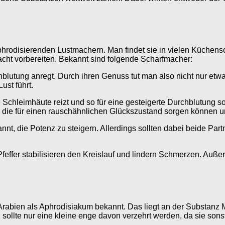
hrodisierenden Lustmachern. Man findet sie in vielen Küchen
acht vorbereiten. Bekannt sind folgende Scharfmacher:
rchblutung anregt. Durch ihren Genuss tut man also nicht nur et
ust führt.
die Schleimhäute reizt und so für eine gesteigerte Durchblutung 
t, die für einen rauschähnlichen Glückszustand sorgen können
, die Potenz zu steigern. Allerdings sollten dabei beide Partn
Pfeffer stabilisieren den Kreislauf und lindern Schmerzen. Außer
bien als Aphrodisiakum bekannt. Das liegt an der Substanz Myri
ollte nur eine kleine enge davon verzehrt werden, da sie sonst 