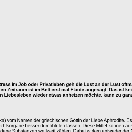
tress im Job oder Privatleben geh die Lust an der Lust oftm
en Zeitraum ist im Bett erst mal Flaute angesagt. Das ist k
n Liebesleben wieder etwas anheizen möchte, kann zu ganz 
) vom Namen der griechischen Göttin der Liebe Aphrodite. Es ha
echtsorgane besser durchbluten lassen. Diese Mittel können au
edene Substanzen weltweit zählen. Dabei wirken entweder der 