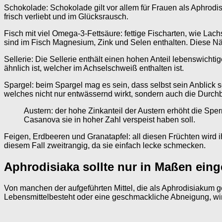
Schokolade: Schokolade gilt vor allem für Frauen als Aphrodis
frisch verliebt und im Glücksrausch.
Fisch mit viel Omega-3-Fettsäure: fettige Fischarten, wie L
sind im Fisch Magnesium, Zink und Selen enthalten. Diese Näh
Sellerie: Die Sellerie enthält einen hohen Anteil lebenswicht
ähnlich ist, welcher im Achselschweiß enthalten ist.
Spargel: beim Spargel mag es sein, dass selbst sein Anblick s
welches nicht nur entwässernd wirkt, sondern auch die Durchb
Austern: der hohe Zinkanteil der Austern erhöht die Sp
Casanova sie in hoher Zahl verspeist haben soll.
Feigen, Erdbeeren und Granatapfel: all diesen Früchten wird i
diesem Fall zweitrangig, da sie einfach lecke schmecken.
Aphrodisiaka sollte nur in Maßen ei
Von manchen der aufgeführten Mittel, die als Aphrodisiakum g
Lebensmittelbesteht oder eine geschmackliche Abneigung, wird