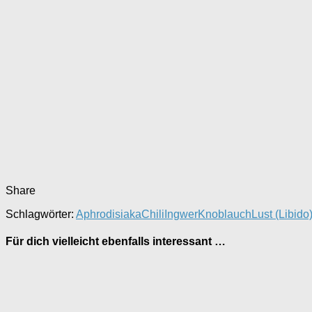
Share
Schlagwörter:
Aphrodisiaka
Chili
Ingwer
Knoblauch
Lust (Libido
Für dich vielleicht ebenfalls interessant …