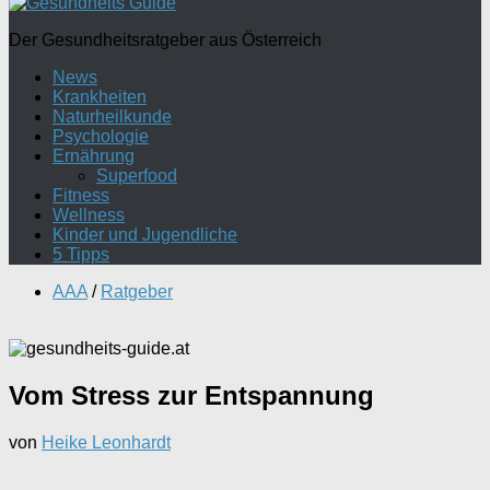
Der Gesundheitsratgeber aus Österreich
News
Krankheiten
Naturheilkunde
Psychologie
Ernährung
Superfood
Fitness
Wellness
Kinder und Jugendliche
5 Tipps
AAA
/
Ratgeber
Vom Stress zur Entspannung
von
Heike Leonhardt