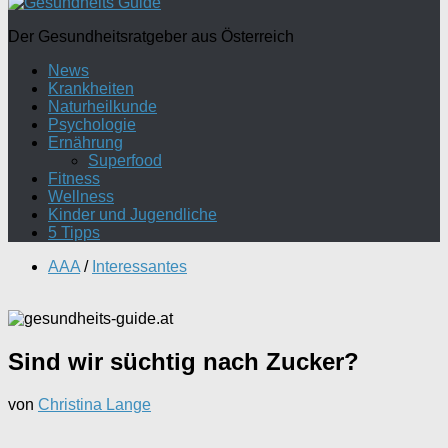
Der Gesundheitsratgeber aus Österreich
News
Krankheiten
Naturheilkunde
Psychologie
Ernährung
Superfood
Fitness
Wellness
Kinder und Jugendliche
5 Tipps
AAA
/
Interessantes
Sind wir süchtig nach Zucker?
von
Christina Lange