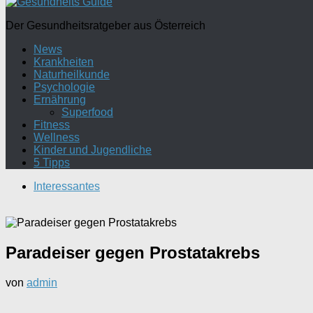
Der Gesundheitsratgeber aus Österreich
News
Krankheiten
Naturheilkunde
Psychologie
Ernährung
Superfood
Fitness
Wellness
Kinder und Jugendliche
5 Tipps
Interessantes
Paradeiser gegen Prostatakrebs
von
admin