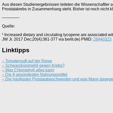
Aus diesen Studienergebnissen leiteten die Wissenschaftler 
Prostatakrebs in Zusammenhang steht. Bisher ist noch nicht k
————-
Quelle:
¹ Increased dietary and circulating lycopene are associated 
JW Jr. 2017 Dec;20(4):361-377 via beilit.de) PMID:
28440323
Linktipps
– Tomatensaft auf der Reise
– Schwarzkümmelöl gegen Krebs?
– Was Chlorophyll alles kann
– Die 8 gesündesten Nahrungsmittel
– Die häufigsten Prostatabeschwerden und was Mann dagege