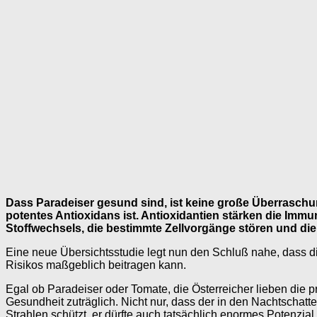
Dass Paradeiser gesund sind, ist keine große Überraschung,
potentes Antioxidans ist. Antioxidantien stärken die Im
Stoffwechsels, die bestimmte Zellvorgänge stören und di
Eine neue Übersichtsstudie legt nun den Schluß nahe, dass d
Risikos maßgeblich beitragen kann.
Egal ob Paradeiser oder Tomate, die Österreicher lieben die p
Gesundheit zuträglich. Nicht nur, dass der in den Nachtschat
Strahlen schützt, er dürfte auch tatsächlich enormes Potenz