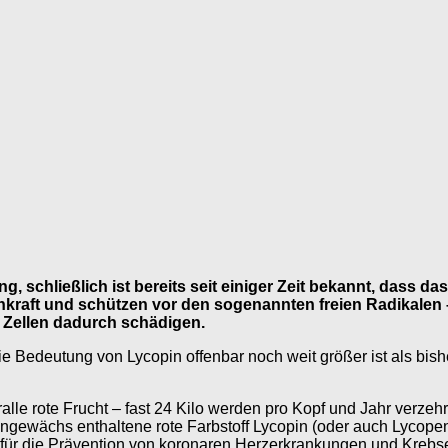
 schließlich ist bereits seit einiger Zeit bekannt, dass das
munkraft und schützen vor den sogenannten freien Radikale
e Zellen dadurch schädigen.
ie Bedeutung von Lycopin offenbar noch weit größer ist als b
ralle rote Frucht – fast 24 Kilo werden pro Kopf und Jahr verze
tengewächs enthaltene rote Farbstoff Lycopin (oder auch Lycope
ial für die Prävention von koronaren Herzerkrankungen und Kre