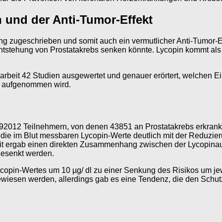
 und der Anti-Tumor-Effekt
ung zugeschrieben und somit auch ein vermutlicher Anti-Tumor-E
ntstehung von Prostatakrebs senken könnte. Lycopin kommt als
rbeit 42 Studien ausgewertet und genauer erörtert, welchen Ein
ng aufgenommen wird.
92012 Teilnehmern, von denen 43851 an Prostatakrebs erkrankt 
e im Blut messbaren Lycopin-Werte deutlich mit der Reduzieru
 ergab einen direkten Zusammenhang zwischen der Lycopinaufn
gesenkt werden.
ycopin-Wertes um 10 µg/ dl zu einer Senkung des Risikos um 
wiesen werden, allerdings gab es eine Tendenz, die den Schut