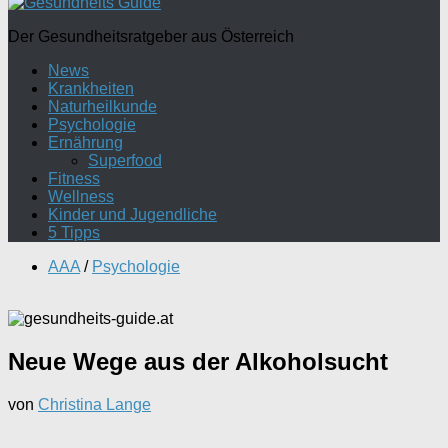
Der Gesundheitsratgeber aus Österreich
News
Krankheiten
Naturheilkunde
Psychologie
Ernährung
Superfood
Fitness
Wellness
Kinder und Jugendliche
5 Tipps
AAA
/
Psychologie
Neue Wege aus der Alkoholsucht
von
Christina Lange