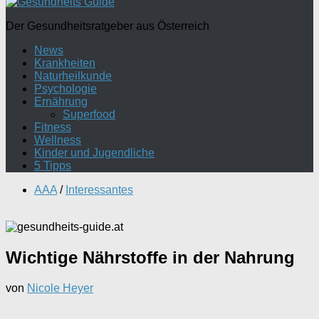
Der Gesundheitsratgeber aus Österreich
News
Krankheiten
Naturheilkunde
Psychologie
Ernährung
Superfood
Fitness
Wellness
Kinder und Jugendliche
5 Tipps
AAA
/
Interessantes
Wichtige Nährstoffe in der Nahrung
von
Nicole Heyer