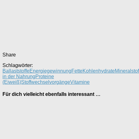
Share
Schlagwörter:
Ballaststoffe
Energiegewinnung
Fette
Kohlenhydrate
Mineralstof
in der Nahrung
Proteine
(Eiweiß)
Stoffwechselvorgänge
Vitamine
Für dich vielleicht ebenfalls interessant …