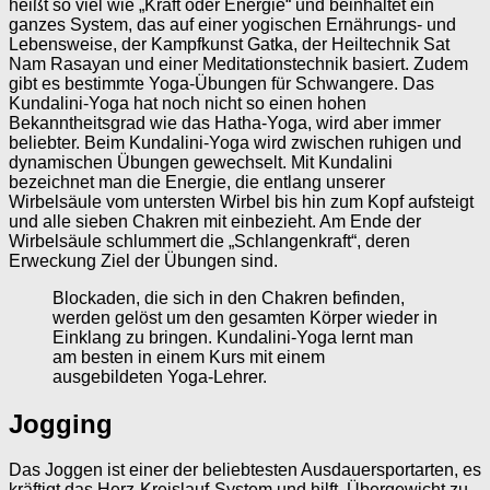
heißt so viel wie „Kraft oder Energie“ und beinhaltet ein
ganzes System, das auf einer yogischen Ernährungs- und
Lebensweise, der Kampfkunst Gatka, der Heiltechnik Sat
Nam Rasayan und einer Meditationstechnik basiert. Zudem
gibt es bestimmte Yoga-Übungen für Schwangere. Das
Kundalini-Yoga hat noch nicht so einen hohen
Bekanntheitsgrad wie das Hatha-Yoga, wird aber immer
beliebter. Beim Kundalini-Yoga wird zwischen ruhigen und
dynamischen Übungen gewechselt. Mit Kundalini
bezeichnet man die Energie, die entlang unserer
Wirbelsäule vom untersten Wirbel bis hin zum Kopf aufsteigt
und alle sieben Chakren mit einbezieht. Am Ende der
Wirbelsäule schlummert die „Schlangenkraft“, deren
Erweckung Ziel der Übungen sind.
Blockaden, die sich in den Chakren befinden,
werden gelöst um den gesamten Körper wieder in
Einklang zu bringen. Kundalini-Yoga lernt man
am besten in einem Kurs mit einem
ausgebildeten Yoga-Lehrer.
Jogging
Das Joggen ist einer der beliebtesten Ausdauersportarten, es
kräftigt das Herz-Kreislauf-System und hilft, Übergewicht zu