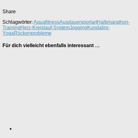
Share
Schlagwörter:
Aquafitness
Ausdauersportart
Halbmarathon-
Training
Herz-Kreislauf-System
Jogging
Kundalini-
Yoga
Rückenprobleme
Für dich vielleicht ebenfalls interessant …