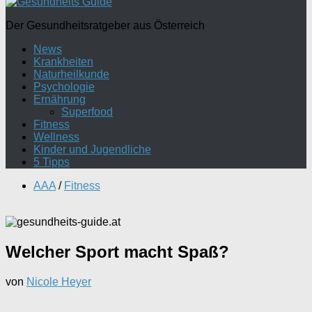
Der Gesundheitsratgeber aus Österreich
News
Krankheiten
Naturheilkunde
Psychologie
Ernährung
Superfood
Fitness
Wellness
Kinder und Jugendliche
5 Tipps
AAA
/
Fitness
Welcher Sport macht Spaß?
von
Nicole Heyer