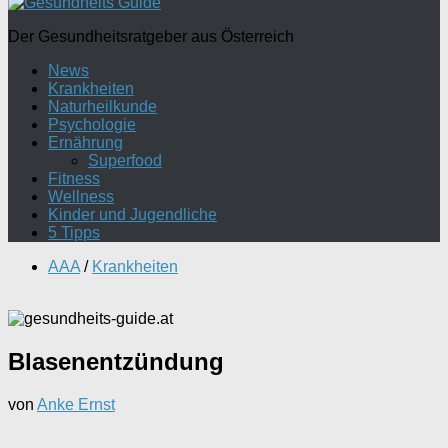
Der Gesundheitsratgeber aus Österreich
News
Krankheiten
Naturheilkunde
Psychologie
Ernährung
Superfood
Fitness
Wellness
Kinder und Jugendliche
5 Tipps
AAA
/
Krankheiten
Blasenentzündung
von
Anke Ernst