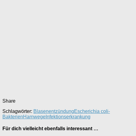
Share
Schlagwörter:
Blasenentzündung
Escherichia coli-
Bakterien
Harnwege
Infektionserkrankung
Für dich vielleicht ebenfalls interessant …