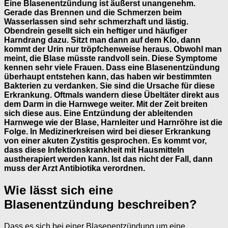
Eine Blasenentzündung ist äußerst unangenehm.
Gerade das Brennen und die Schmerzen beim
Wasserlassen sind sehr schmerzhaft und lästig.
Obendrein gesellt sich ein heftiger und häufiger
Harndrang dazu. Sitzt man dann auf dem Klo, dann
kommt der Urin nur tröpfchenweise heraus. Obwohl man
meint, die Blase müsste randvoll sein. Diese Symptome
kennen sehr viele Frauen. Dass eine Blasenentzündung
überhaupt entstehen kann, das haben wir bestimmten
Bakterien zu verdanken. Sie sind die Ursache für diese
Erkrankung. Oftmals wandern diese Übeltäter direkt aus
dem Darm in die Harnwege weiter. Mit der Zeit breiten
sich diese aus. Eine Entzündung der ableitenden
Harnwege wie der Blase, Harnleiter und Harnröhre ist die
Folge. In Medizinerkreisen wird bei dieser Erkrankung
von einer akuten Zystitis gesprochen. Es kommt vor,
dass diese Infektionskrankheit mit Hausmitteln
austherapiert werden kann. Ist das nicht der Fall, dann
muss der Arzt Antibiotika verordnen.
Wie lässt sich eine
Blasenentzündung beschreiben?
Dass es sich bei einer Blasenentzündung um eine