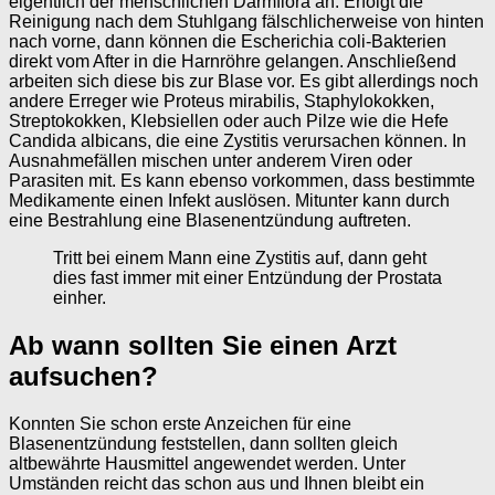
eigentlich der menschlichen Darmflora an. Erfolgt die
Reinigung nach dem Stuhlgang fälschlicherweise von hinten
nach vorne, dann können die Escherichia coli-Bakterien
direkt vom After in die Harnröhre gelangen. Anschließend
arbeiten sich diese bis zur Blase vor. Es gibt allerdings noch
andere Erreger wie Proteus mirabilis, Staphylokokken,
Streptokokken, Klebsiellen oder auch Pilze wie die Hefe
Candida albicans, die eine Zystitis verursachen können. In
Ausnahmefällen mischen unter anderem Viren oder
Parasiten mit. Es kann ebenso vorkommen, dass bestimmte
Medikamente einen Infekt auslösen. Mitunter kann durch
eine Bestrahlung eine Blasenentzündung auftreten.
Tritt bei einem Mann eine Zystitis auf, dann geht
dies fast immer mit einer Entzündung der Prostata
einher.
Ab wann sollten Sie einen Arzt
aufsuchen?
Konnten Sie schon erste Anzeichen für eine
Blasenentzündung feststellen, dann sollten gleich
altbewährte Hausmittel angewendet werden. Unter
Umständen reicht das schon aus und Ihnen bleibt ein