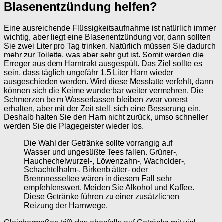
Blasenentzündung helfen?
Eine ausreichende Flüssigkeitsaufnahme ist natürlich immer
wichtig, aber liegt eine Blasenentzündung vor, dann sollten
Sie zwei Liter pro Tag trinken. Natürlich müssen Sie dadurch
mehr zur Toilette, was aber sehr gut ist. Somit werden die
Erreger aus dem Harntrakt ausgespült. Das Ziel sollte es
sein, dass täglich ungefähr 1,5 Liter Harn wieder
ausgeschieden werden. Wird diese Messlatte verfehlt, dann
können sich die Keime wunderbar weiter vermehren. Die
Schmerzen beim Wasserlassen bleiben zwar vorerst
erhalten, aber mit der Zeit stellt sich eine Besserung ein.
Deshalb halten Sie den Harn nicht zurück, umso schneller
werden Sie die Plagegeister wieder los.
Die Wahl der Getränke sollte vorrangig auf
Wasser und ungesüßte Tees fallen. Grüner-,
Hauchechelwurzel-, Löwenzahn-, Wacholder-,
Schachtelhalm-, Birkenblätter- oder
Brennnesseltee wären in diesem Fall sehr
empfehlenswert. Meiden Sie Alkohol und Kaffee.
Diese Getränke führen zu einer zusätzlichen
Reizung der Harnwege.