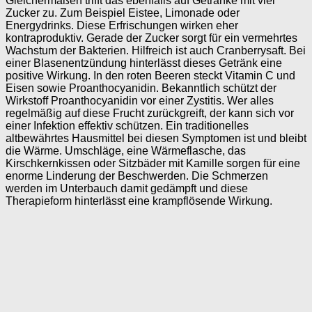
Gleichermaßen trifft das ebenfalls auf Getränke mit viel
Zucker zu. Zum Beispiel Eistee, Limonade oder
Energydrinks. Diese Erfrischungen wirken eher
kontraproduktiv. Gerade der Zucker sorgt für ein vermehrtes
Wachstum der Bakterien. Hilfreich ist auch Cranberrysaft. Bei
einer Blasenentzündung hinterlässt dieses Getränk eine
positive Wirkung. In den roten Beeren steckt Vitamin C und
Eisen sowie Proanthocyanidin. Bekanntlich schützt der
Wirkstoff Proanthocyanidin vor einer Zystitis. Wer alles
regelmäßig auf diese Frucht zurückgreift, der kann sich vor
einer Infektion effektiv schützen. Ein traditionelles
altbewährtes Hausmittel bei diesen Symptomen ist und bleibt
die Wärme. Umschläge, eine Wärmeflasche, das
Kirschkernkissen oder Sitzbäder mit Kamille sorgen für eine
enorme Linderung der Beschwerden. Die Schmerzen
werden im Unterbauch damit gedämpft und diese
Therapieform hinterlässt eine krampflösende Wirkung.