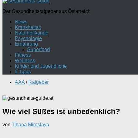
Der Gesundheitsratgeber aus Österreich
News
Krankheiten
Naturheilkunde
Psychologie
Ernährung
Superfood
Fitness
Wellness
Kinder und Jugendliche
5 Tipps
AAA
/
Ratgeber
Wie viel Süßes ist unbedenklich?
von
Tihana Miroslava