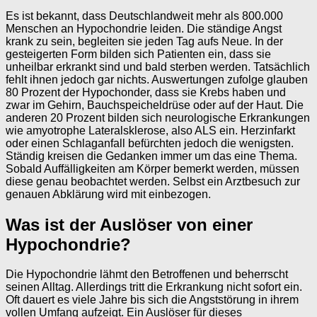
Es ist bekannt, dass Deutschlandweit mehr als 800.000
Menschen an Hypochondrie leiden. Die ständige Angst
krank zu sein, begleiten sie jeden Tag aufs Neue. In der
gesteigerten Form bilden sich Patienten ein, dass sie
unheilbar erkrankt sind und bald sterben werden. Tatsächlich
fehlt ihnen jedoch gar nichts. Auswertungen zufolge glauben
80 Prozent der Hypochonder, dass sie Krebs haben und
zwar im Gehirn, Bauchspeicheldrüse oder auf der Haut. Die
anderen 20 Prozent bilden sich neurologische Erkrankungen
wie amyotrophe Lateralsklerose, also ALS ein. Herzinfarkt
oder einen Schlaganfall befürchten jedoch die wenigsten.
Ständig kreisen die Gedanken immer um das eine Thema.
Sobald Auffälligkeiten am Körper bemerkt werden, müssen
diese genau beobachtet werden. Selbst ein Arztbesuch zur
genauen Abklärung wird mit einbezogen.
Was ist der Auslöser von einer
Hypochondrie?
Die Hypochondrie lähmt den Betroffenen und beherrscht
seinen Alltag. Allerdings tritt die Erkrankung nicht sofort ein.
Oft dauert es viele Jahre bis sich die Angststörung in ihrem
vollen Umfang aufzeigt. Ein Auslöser für dieses