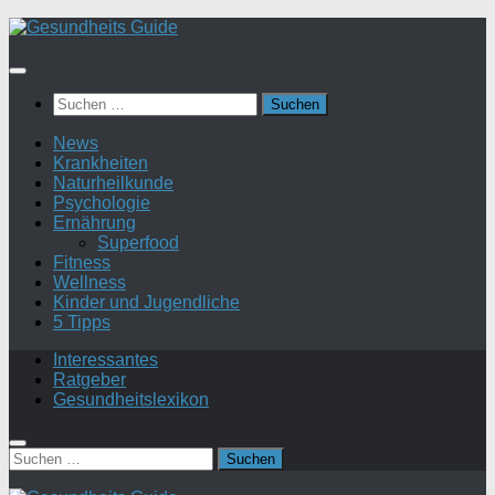
Suchen
nach:
News
Krankheiten
Naturheilkunde
Psychologie
Ernährung
Superfood
Fitness
Wellness
Kinder und Jugendliche
5 Tipps
Interessantes
Ratgeber
Gesundheitslexikon
Suchen
nach: