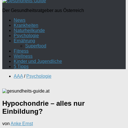
Der Gesundheitsratgeber aus Österreich
News
Krankheiten
Naturheilkunde
Psychologie
Ernährung
Superfood
Fitness
Wellness
Kinder und Jugendliche
5 Tipps
AAA
/
Psychologie
Hypochondrie – alles nur
Einbildung?
von
Anke Ernst