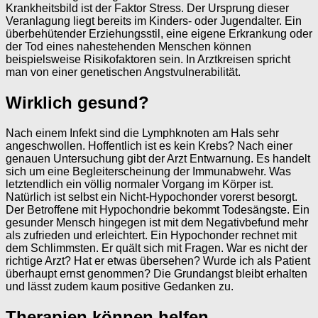
Krankheitsbild ist der Faktor Stress. Der Ursprung dieser
Veranlagung liegt bereits im Kinders- oder Jugendalter. Ein
überbehütender Erziehungsstil, eine eigene Erkrankung oder
der Tod eines nahestehenden Menschen können
beispielsweise Risikofaktoren sein. In Arztkreisen spricht
man von einer genetischen Angstvulnerabilität.
Wirklich gesund?
Nach einem Infekt sind die Lymphknoten am Hals sehr
angeschwollen. Hoffentlich ist es kein Krebs? Nach einer
genauen Untersuchung gibt der Arzt Entwarnung. Es handelt
sich um eine Begleiterscheinung der Immunabwehr. Was
letztendlich ein völlig normaler Vorgang im Körper ist.
Natürlich ist selbst ein Nicht-Hypochonder vorerst besorgt.
Der Betroffene mit Hypochondrie bekommt Todesängste. Ein
gesunder Mensch hingegen ist mit dem Negativbefund mehr
als zufrieden und erleichtert. Ein Hypochonder rechnet mit
dem Schlimmsten. Er quält sich mit Fragen. War es nicht der
richtige Arzt? Hat er etwas übersehen? Wurde ich als Patient
überhaupt ernst genommen? Die Grundangst bleibt erhalten
und lässt zudem kaum positive Gedanken zu.
Therapien können helfen