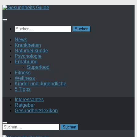
Suchen
nach:
News
Krankheiten
Naturheilkunde
Psychologie
Ernährung
Superfood
Fitness
Wellness
Kinder und Jugendliche
5 Tipps
Interessantes
Ratgeber
Gesundheitslexikon
Suchen
nach: