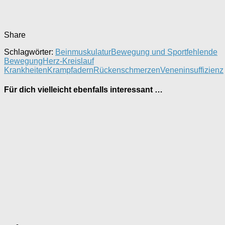
Share
Schlagwörter:
Beinmuskulatur
Bewegung und Sport
fehlende
Bewegung
Herz-Kreislauf
Krankheiten
Krampfadern
Rückenschmerzen
Veneninsuffizienz
Für dich vielleicht ebenfalls interessant …