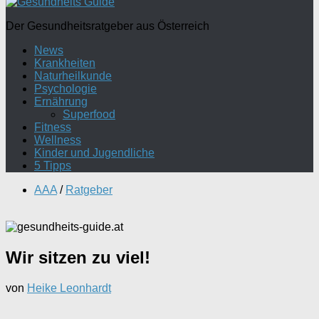
Der Gesundheitsratgeber aus Österreich
News
Krankheiten
Naturheilkunde
Psychologie
Ernährung
Superfood
Fitness
Wellness
Kinder und Jugendliche
5 Tipps
AAA
/
Ratgeber
Wir sitzen zu viel!
von
Heike Leonhardt