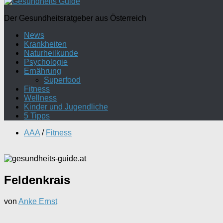
Der Gesundheitsratgeber aus Österreich
News
Krankheiten
Naturheilkunde
Psychologie
Ernährung
Superfood
Fitness
Wellness
Kinder und Jugendliche
5 Tipps
AAA
/
Fitness
Feldenkrais
von
Anke Ernst