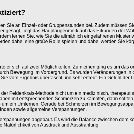
tiziert?
Sie an Einzel- oder Gruppenstunden bei. Zudem müssen Sie nic
ser gesagt, liegt das Hauptaugenmerk auf das Erkunden der Wah
ßerdem lernen Sie, wie Sie die allmählich eingefahrenen Muster
en dabei eine große Rolle spielen und dabei werden Sie körperl
erte er sich auf zwei Möglichkeiten. Zum einen ging es um das
t durch Bewegung im Vordergrund. Es wurden Veränderungen in
n Sie vom Ergebnis überrascht und sehr erfreut. Ein Gefühl der
ei der Feldenkrais-Methode nicht um ein medizinisch, therapeu
aben mit entsprechenden Schmerzen zu kämpfen, dann sollten S
geht es um ein Umlernen. Gerade bei Schmerzen im Bewegungsapp
inden sowie allgemeine Verspannungen.
 Verspannungen abgebaut. Es wird die Balance zwischen dem k
ie Natürlichkeit von Ausdruck und Ausstrahlung.