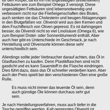
für den Körper, da es ihn mit ungesättigten (essentiellen)
Fettsäuren wie zum Beispiel Omega 3 versorgt. Diese
ungesättigten Fettsäuren sind lebensnotwendig und
verbessern nicht nur die Fließeigenschaften des Blutes,
auch senken sie das Cholesterin und beugen Ablagerungen
in den Blutgefäßen vor. Olivenöl wird aus den Kernen und
dem Fruchtfleisch von Oliven gepresst. Es ist dahingegen
besser, da Olivenöl nicht so viel Linolsäure (Omega 6), wie
zum Beispiel Distel- oder Sonnenblumenöl enthält. Aber
auch hier gibt es Unterschiede im Geschmack, je nach
Herstellung und Olivensorte können diese sehr
unterschiedlich sein.
Allerdings sollte jeder Verbraucher darauf achten, das Öl in
Glasflaschen zu kaufen. Denn Plastikflaschen sind nicht
gasdicht und es kann Sauerstoff in die Flasche eindringen.
Dies führt dazu, dass das Öl schneller verderben kann. Aber
auch der Preis spielt bei den verschiedenen Ölen eine große
Rolle.
Es muss nicht immer das teuerste Öl sein, denn
auch günstige Öle können durchaus sehr gut
sein.
Je nach Herstellungsverfahren, muss auch tiefer in die
Tasche gegriffen werden. Kalt gepresstes Olivenöl ist