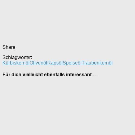
Share
Schlagwörter:
Kürbiskernöl
Olivenöl
Rapsöl
Speiseöl
Traubenkernöl
Für dich vielleicht ebenfalls interessant …