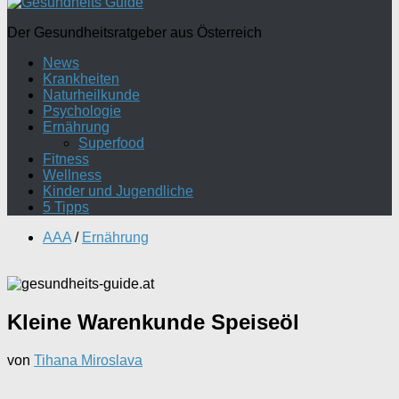
Der Gesundheitsratgeber aus Österreich
News
Krankheiten
Naturheilkunde
Psychologie
Ernährung
Superfood
Fitness
Wellness
Kinder und Jugendliche
5 Tipps
AAA
/
Ernährung
Kleine Warenkunde Speiseöl
von
Tihana Miroslava