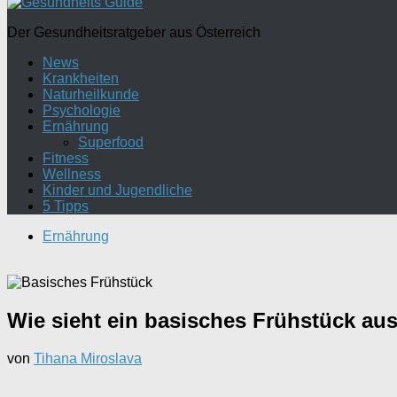
Der Gesundheitsratgeber aus Österreich
News
Krankheiten
Naturheilkunde
Psychologie
Ernährung
Superfood
Fitness
Wellness
Kinder und Jugendliche
5 Tipps
Ernährung
Wie sieht ein basisches Frühstück au
von
Tihana Miroslava