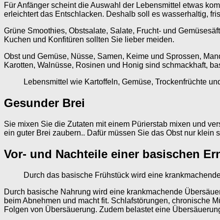
Für Anfänger scheint die Auswahl der Lebensmittel etwas komp
erleichtert das Entschlacken. Deshalb soll es wasserhaltig, fris
Grüne Smoothies, Obstsalate, Salate, Frucht- und Gemüsesäfte 
Kuchen und Konfitüren sollten Sie lieber meiden.
Obst und Gemüse, Nüsse, Samen, Keime und Sprossen, Mandelm
Karotten, Walnüsse, Rosinen und Honig sind schmackhaft, ba
Lebensmittel wie Kartoffeln, Gemüse, Trockenfrüchte un
Gesunder Brei
Sie mixen Sie die Zutaten mit einem Pürierstab mixen und ve
ein guter Brei zaubern.. Dafür müssen Sie das Obst nur klei
Vor- und Nachteile einer basischen E
Durch das basische Frühstück wird eine krankmachend
Durch basische Nahrung wird eine krankmachende Übersäueru
beim Abnehmen und macht fit. Schlafstörungen, chronische M
Folgen von Übersäuerung. Zudem belastet eine Übersäuerung