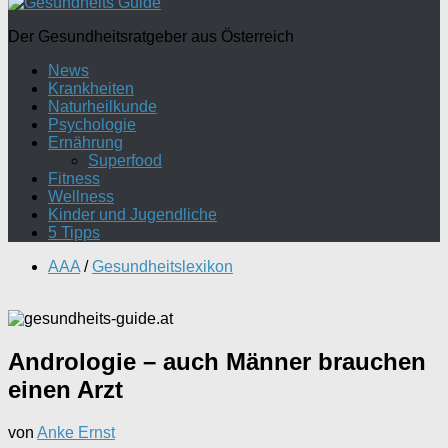
Der Gesundheitsratgeber aus Österreich
News
Krankheiten
Naturheilkunde
Psychologie
Ernährung
Superfood
Fitness
Wellness
Kinder und Jugendliche
5 Tipps
AAA
/
Gesundheitslexikon
Andrologie – auch Männer brauchen
einen Arzt
von
Anke Ernst