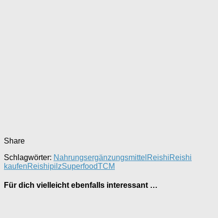
Share
Schlagwörter:
Nahrungsergänzungsmittel
Reishi
Reishi
kaufen
Reishipilz
Superfood
TCM
Für dich vielleicht ebenfalls interessant …