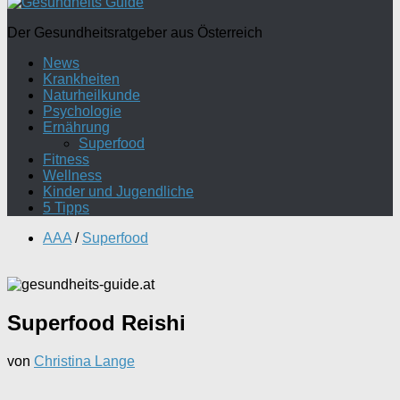
Der Gesundheitsratgeber aus Österreich
News
Krankheiten
Naturheilkunde
Psychologie
Ernährung
Superfood
Fitness
Wellness
Kinder und Jugendliche
5 Tipps
AAA
/
Superfood
Superfood Reishi
von
Christina Lange