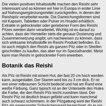
Die vielen positiven Inhaltsstoffe machen den Reishi sehr
interessant und so können wir hier in Europa in erster Linie
auf Nahrungsergänzungsmittel zurückgreifen, in denen der
Reishipilz verarbeitet wurde. Die Darreichungsformen sind
mit Kapseln, Tabletten oder Pulver im Hnadel erhältlich.
Extrakte in getrockneter oder geriebener Form des Reishi
Pilzes werden darin verarbeitet. Wichtig ist es darauf zu
achten, dass der Hersteller stets die genaue Dosierung und
Zusammensetzung angibt, um nachweisen zu können, dass
sich wirksame Inhaltsstoffe im Reishi Produkt befinden. Es
ist auch möglich den Reishi als ganzen Pilz oder in Streifen
geschnitten zu kaufen, das aber nur im Spezialhandel. Meist
kann man Reishi in getrockneter Form erwerben.
Botanik das
Reishi
Als Pilz ist Reishi mit einem Hut, der fast 20 cm hoch werden
kann, ausgestattet. Der Stamm wird bis zu 3 cm dick. Er ist
von einer rotbraunen Schicht bedeckt und hat am Rand eine
weiße Färbung. Ganz typisch ist an der Unterseite des Hutes
die Farbe, die den Reishi Pilz leicht zuordnen lässt. Der
Reishi Pilz ist deutlich braun gefärbt und kann manchmal
auch schwarz schimmern. In der Pilzgattung wird der Reishi
Pilz als sogenannter Schwächeparasit bezeichnet, da er vor