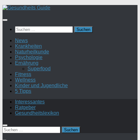
Suchen
nach:
News
Krankheiten
Naturheilkunde
Psychologie
Ernährung
Superfood
Fitness
Wellness
Kinder und Jugendliche
5 Tipps
Interessantes
Ratgeber
Gesundheitslexikon
Suchen
nach: