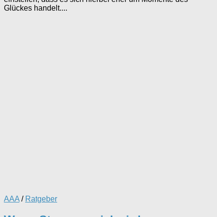
Glückes handelt....
AAA
/
Ratgeber