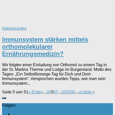
Interessantes
Immunsystem stärken mittels
orthomolekularer
Ernährungsmedizin?
Wir folgten einer Einladung von Orthomol zu einem Tag in
der St. Martins Therme und Lodge im Burgenland. Motto des
Tages: „Ein Selbstfürsorge-Tag für Dich und Dein
Immunsystem“. Versprochen wurden Tipps, wie man sein
Immunsystem...
Seite 5 von 51
« Erste
«
...
3
4
5
6
7
...
10
20
30
...
»
Letzte »
Folgen: