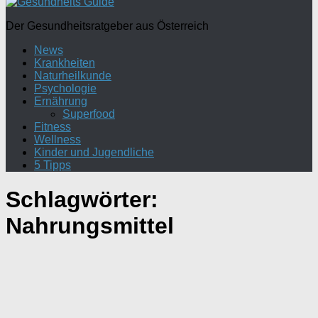
Der Gesundheitsratgeber aus Österreich
News
Krankheiten
Naturheilkunde
Psychologie
Ernährung
Superfood
Fitness
Wellness
Kinder und Jugendliche
5 Tipps
Schlagwörter:
Nahrungsmittel