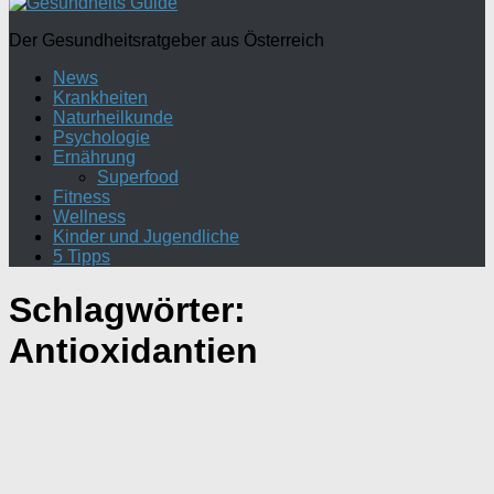
Der Gesundheitsratgeber aus Österreich
News
Krankheiten
Naturheilkunde
Psychologie
Ernährung
Superfood
Fitness
Wellness
Kinder und Jugendliche
5 Tipps
Schlagwörter:
Antioxidantien