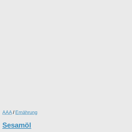
AAA
/
Ernährung
Sesamöl