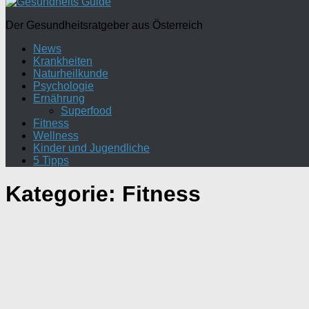
Der Gesundheitsratgeber aus Österreich
News
Krankheiten
Naturheilkunde
Psychologie
Ernährung
Superfood
Fitness
Wellness
Kinder und Jugendliche
5 Tipps
Kategorie:
Fitness