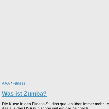
AAA
/
Fitness
Was ist Zumba?
Die Kurse in den Fitness-Studios quellen über, immer mehr L
das aus den USA nun schon seit einiger Zeit nach...