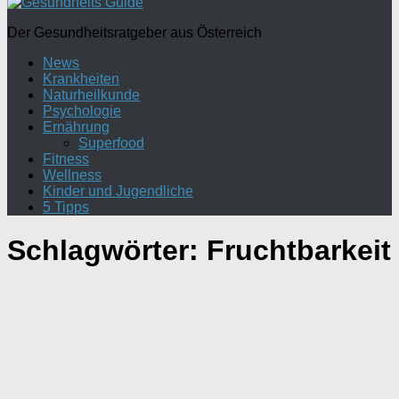
Der Gesundheitsratgeber aus Österreich
News
Krankheiten
Naturheilkunde
Psychologie
Ernährung
Superfood
Fitness
Wellness
Kinder und Jugendliche
5 Tipps
Schlagwörter:
Fruchtbarkeit