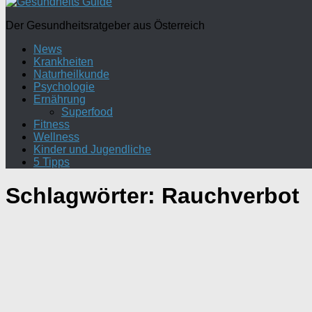
Der Gesundheitsratgeber aus Österreich
News
Krankheiten
Naturheilkunde
Psychologie
Ernährung
Superfood
Fitness
Wellness
Kinder und Jugendliche
5 Tipps
Schlagwörter:
Rauchverbot