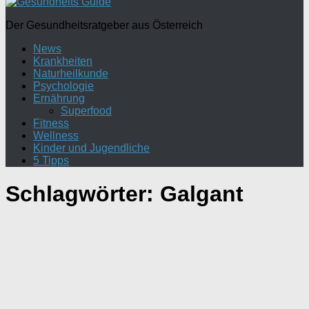
Der Gesundheitsratgeber aus Österreich
News
Krankheiten
Naturheilkunde
Psychologie
Ernährung
Superfood
Fitness
Wellness
Kinder und Jugendliche
5 Tipps
Schlagwörter:
Galgant