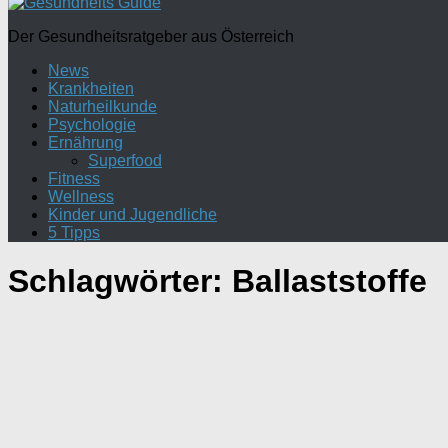
Der Gesundheitsratgeber aus Österreich
News
Krankheiten
Naturheilkunde
Psychologie
Ernährung
Superfood
Fitness
Wellness
Kinder und Jugendliche
5 Tipps
Schlagwörter:
Ballaststoffe