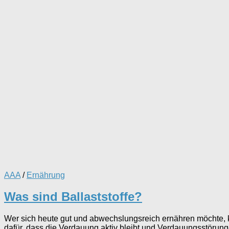
AAA
/
Ernährung
Was sind Ballaststoffe?
Wer sich heute gut und abwechslungsreich ernähren möchte, k
dafür, dass die Verdauung aktiv bleibt und Verdauungsstörun