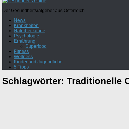
Der Gesundheitsratgeber aus Österreich
News
Krankheiten
Naturheilkunde
Psychologie
Ernährung
Superfood
Fitness
Wellness
Kinder und Jugendliche
5 Tipps
Schlagwörter:
Traditionelle