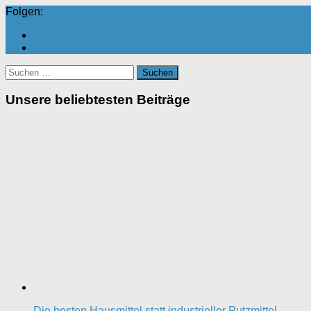
Folgen:
Suchen
nach:
Unsere beliebtesten Beiträge
Die besten Hausmittel statt industrieller Putzmittel