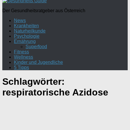
Der Gesundheitsratgeber aus Österreich
News
Krankheiten
Naturheilkunde
Psychologie
Ernährung
Superfood
Fitness
Wellness
Kinder und Jugendliche
5 Tipps
Schlagwörter:
respiratorische Azidose